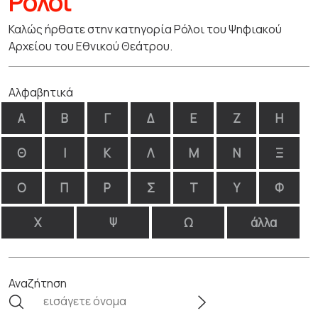
Ρόλοι
Καλώς ήρθατε στην κατηγορία Ρόλοι του Ψηφιακού
Αρχείου του Εθνικού Θεάτρου.
Αλφαβητικά
Α
Β
Γ
Δ
Ε
Ζ
Η
Θ
Ι
Κ
Λ
Μ
Ν
Ξ
Ο
Π
Ρ
Σ
Τ
Υ
Φ
Χ
Ψ
Ω
άλλα
Αναζήτηση