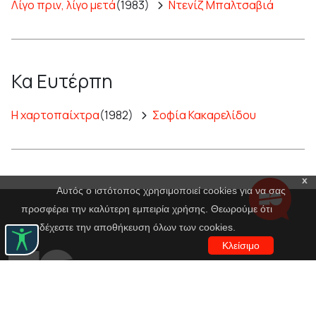
Λίγο πριν, λίγο μετά
(1983)
Ντενίζ Μπαλτσαβιά
Κα Ευτέρπη
Η χαρτοπαίχτρα
(1982)
Σοφία Κακαρελίδου
x
Αυτός ο ιστότοπος χρησιμοποιεί cookies για να σας
προσφέρει την καλύτερη εμπειρία χρήσης. Θεωρούμε ότι
αποδέχεστε την αποθήκευση όλων των cookies.
Κλείσιμο
Εθνικό Θέατρο