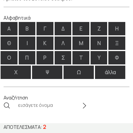
Αλφαβητικά
Α
Β
Γ
Δ
Ε
Ζ
Η
Θ
Ι
Κ
Λ
Μ
Ν
Ξ
Ο
Π
Ρ
Σ
Τ
Υ
Φ
Χ
Ψ
Ω
άλλα
Αναζήτηση
2
ΑΠΟΤΕΛΈΣΜΑΤΑ: