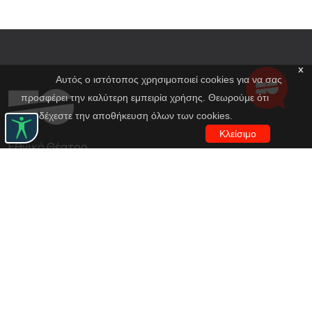
x
Αυτός ο ιστότοπος χρησιμοποιεί cookies για να σας
προσφέρει την καλύτερη εμπειρία χρήσης. Θεωρούμε ότι
αποδέχεστε την αποθήκευση όλων των cookies.
Κλείσιμο
Εθνικό Θέατρο
Αγίου Κωνσταντίνου 22-24
10437, Αθήνα
Τηλ. κέντρο 210 5288100
archive@n-t.gr
Εφαρμογές