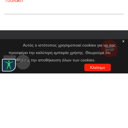
Τσολάκη
x
Αυτός ο ιστότοπος χρησιμοποιεί cookies για να σας
προσφέρει την καλύτερη εμπειρία χρήσης. Θεωρούμε ότι
αποδέχεστε την αποθήκευση όλων των cookies.
Κλείσιμο
Εθνικό Θέατρο
Αγίου Κωνσταντίνου 22-24
10437, Αθήνα
Τηλ. κέντρο 210 5288100
archive@n-t.gr