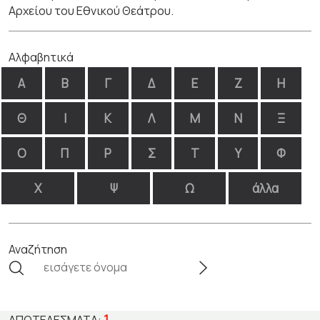
Αρχείου του Εθνικού Θεάτρου.
Αλφαβητικά
Α
Β
Γ
Δ
Ε
Ζ
Η
Θ
Ι
Κ
Λ
Μ
Ν
Ξ
Ο
Π
Ρ
Σ
Τ
Υ
Φ
Χ
Ψ
Ω
άλλα
Αναζήτηση
1
ΑΠΟΤΕΛΈΣΜΑΤΑ: