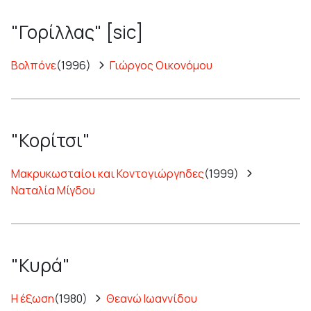
"Γορίλλας" [sic]
Βολπόνε
(1996)
Γιώργος Οικονόμου
"Κορίτσι"
Μακρυκωσταίοι και Κοντογιώργηδες
(1999)
Ναταλία Μίγδου
"Κυρά"
Η έξωση
(1980)
Θεανώ Ιωαννίδου