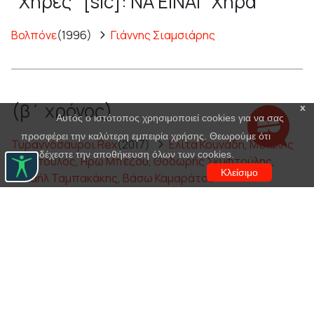
"Χήρες" [sic]: ΝΑ ΕΙΝΑΙ "Χήρα"
Βολπόνε
(1996)
Γιάννης Σιαμσιάρης
(β΄ χρόνος)
x
Αυτός ο ιστότοπος χρησιμοποιεί cookies για να σας
προσφέρει την καλύτερη εμπειρία χρήσης. Θεωρούμε ότι
Τυραννόσαυροι Rex
(2017)
Ελίτα Κουνάδη
,
Μιχάλης
αποδέχεστε την αποθήκευση όλων των cookies.
Τιτόπουλος
,
Ηρώ Μπέζου
,
Θοδωρής Σκυφτούλης
,
Κλείσιμο
Μιχαήλ Ταμπακάκης
,
Βάσω Καμαράτου
Μικρές ιστορίες για αγρίους
(2019)
Στάθης Κόικας
,
Αθηνά Μουστάκα
(εμφανίζεται στα βίντεο)