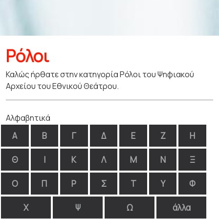
Ρόλοι
Καλώς ήρθατε στην κατηγορία Ρόλοι του Ψηφιακού
Αρχείου του Εθνικού Θεάτρου.
Αλφαβητικά
Α
Β
Γ
Δ
Ε
Ζ
Η
Θ
Ι
Κ
Λ
Μ
Ν
Ξ
Ο
Π
Ρ
Σ
Τ
Υ
Φ
Χ
Ψ
Ω
άλλα