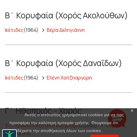
Β΄ Κορυφαία (Χορός Ακολούθων)
Ικέτιδες
(1964)
Βέρα Δεληγιάννη
Β΄ Κορυφαία (Χορός Δαναΐδων)
Ικέτιδες
(1964)
Ελένη Χατζηαργύρη
Γ΄ Ηθοποιός - Χορός
x
Αυτός ο ιστότοπος χρησιμοποιεί cookies για να σας
προσφέρει την καλύτερη εμπειρία χρήσης. Θεωρούμε ότι
Έξι πρόσωπα ζητούν συγγραφέα
(2003)
Μαρία
αποδέχεστε την αποθήκευση όλων των cookies.
Πανουργιά