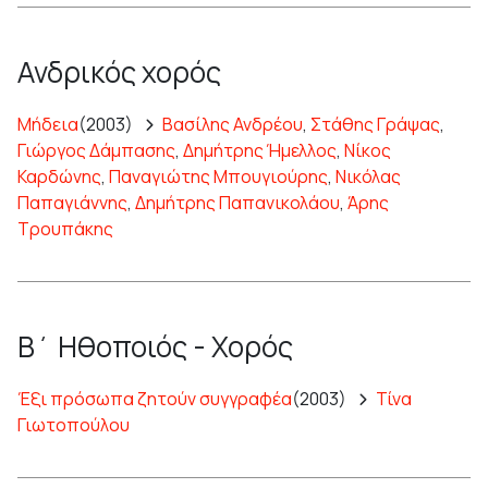
Ανδρικός χορός
Μήδεια
(2003)
Βασίλης Ανδρέου
,
Στάθης Γράψας
,
Γιώργος Δάμπασης
,
Δημήτρης Ήμελλος
,
Νίκος
Καρδώνης
,
Παναγιώτης Μπουγιούρης
,
Νικόλας
Παπαγιάννης
,
Δημήτρης Παπανικολάου
,
Άρης
Τρουπάκης
Β΄ Ηθοποιός - Χορός
Έξι πρόσωπα ζητούν συγγραφέα
(2003)
Τίνα
Γιωτοπούλου