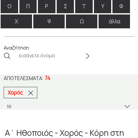
Ο
Π
Ρ
Σ
Τ
Υ
Φ
Χ
Ψ
Ω
άλλα
Αναζήτηση
74
ΑΠΟΤΕΛΈΣΜΑΤΑ:
Χορός
Α΄ Ηθοποιός - Χορός - Κόρη στη