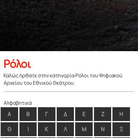
Ρόλοι
Καλώς ήρθατε στην κατηγορία Ρόλοι του Ψηφιακού
Αρχείου του Εθνικού Θεάτρου.
Αλφαβητικά
Α
Β
Γ
Δ
Ε
Ζ
Η
Θ
Ι
Κ
Λ
Μ
Ν
Ξ