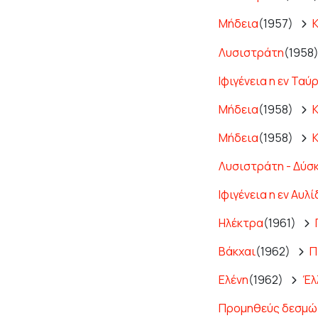
Μήδεια
(1957)
Λυσιστράτη
(1958)
Ιφιγένεια η εν Ταύ
Μήδεια
(1958)
Μήδεια
(1958)
Λυσιστράτη - Δύσ
Ιφιγένεια η εν Αυλί
Ηλέκτρα
(1961)
Βάκχαι
(1962)
Π
Ελένη
(1962)
Έλ
Προμηθεύς δεσμώ