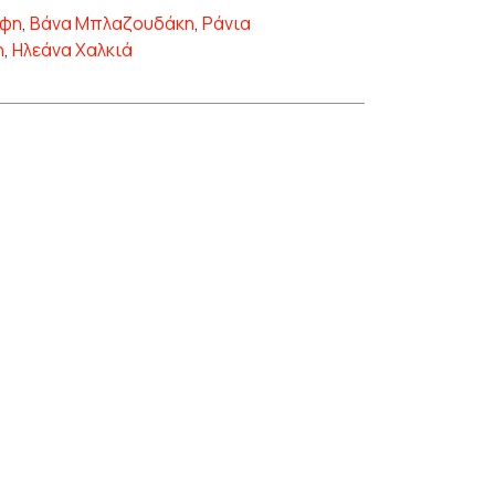
άφη
,
Βάνα Μπλαζουδάκη
,
Ράνια
η
,
Ηλεάνα Χαλκιά