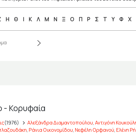
Ζ
Η
Θ
Ι
Κ
Λ
Μ
Ν
Ξ
Ο
Π
Ρ
Σ
Τ
Υ
Φ
Χ
ο - Κορυφαία
ις
(1976)
Αλεξάνδρα Διαμαντοπούλου
,
Αντιγόνη Κουκούλ
πλαζουδάκη
,
Ράνια Οικονομίδου
,
Νεφέλη Ορφανού
,
Ελένη Ρ