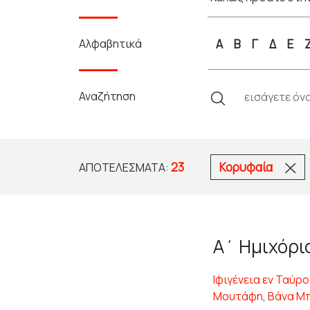
Αλφαβητικά
Α
Β
Γ
Δ
Ε
Αναζήτηση
23
Κορυφαία
ΑΠΟΤΕΛΈΣΜΑΤΑ:
Α΄ Ημιχόρι
Ιφιγένεια εν Ταύρο
Μουτάφη
,
Βάνα Μ