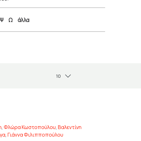
Ψ
Ω
άλλα
η
,
Φλώρα Κωστοπούλου
,
Βαλεντίνη
ήγα
,
Γιάννα Φιλιπποπούλου