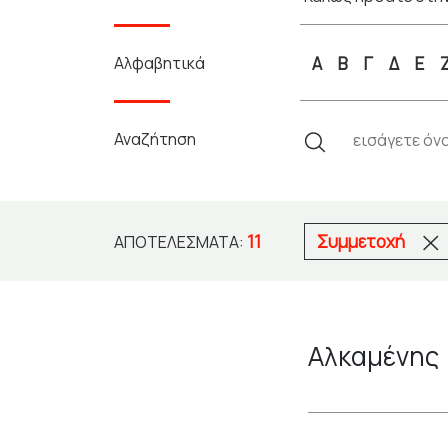
Αλφαβητικά
Α
Β
Γ
Δ
Ε
Αναζήτηση
11
Συμμετοχή
ΑΠΟΤΕΛΈΣΜΑΤΑ:
Αλκαμένης 