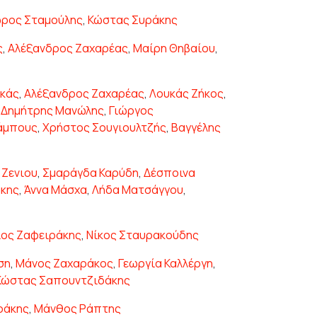
ωρος Σταμούλης
,
Κώστας Συράκης
ς
,
Αλέξανδρος Ζαχαρέας
,
Μαίρη Θηβαίου
,
ακάς
,
Αλέξανδρος Ζαχαρέας
,
Λουκάς Ζήκος
,
,
Δημήτρης Μανώλης
,
Γιώργος
άμπους
,
Χρήστος Σουγιουλτζής
,
Βαγγέλης
 Ζενιου
,
Σμαράγδα Καρύδη
,
Δέσποινα
άκης
,
Άννα Μάσχα
,
Λήδα Ματσάγγου
,
ος Ζαφειράκης
,
Νίκος Σταυρακούδης
ση
,
Μάνος Ζαχαράκος
,
Γεωργία Καλλέργη
,
Κώστας Σαπουντζιδάκης
ράκης
,
Μάνθος Ράπτης