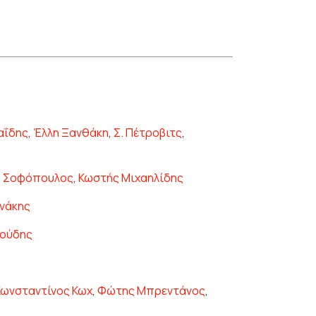
αΐδης
,
Έλλη Ξανθάκη
,
Σ. Πέτροβιτς
,
ς Σοφόπουλος
,
Κωστής Μιχαηλίδης
ανάκης
κούδης
Κωνσταντίνος Κωχ
,
Φώτης Μπρεντάνος
,