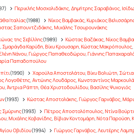
87)
Περικλής Μοσχολιδάκης
,
Δημήτρης Σαραβάνος
,
Ισίδ
άθα Ιταλίας
(1988)
Νίκος Βαμβακάς
,
Κυριάκος Βελισσάρη
ώστας Σαπουντζιδάκης
,
Μιχάλης Τσουρουνάκης
εώνας της Σεβίλλης
(1989)
Κώστας Βαζάκας
,
Νίκος Βαμβ
υ
,
Σμαράγδα Καρύδη
,
Βίκυ Κρουσαρη
,
Κώστας Μακρόπουλος
Ελένη Νάνου
,
Γιώργος Παπαθεοδώρου
,
Γιάννης Παπαχαραλ
αρία Παπαδοπούλου
σπίτι
(1990)
Χαρούλα Αποστολάτου
,
Βίκυ Βολιώτη
,
Σώτια
ος Λογοθέτης
,
Αντώνης Λουδάρος
,
Κωνσταντίνος Μαρκουλ
ου
,
Άντρια Ράπτη
,
Θέα Χριστοδουλίδου
,
Βασίλης Ψυχογιός
ων
(1993)
Κώστας Αποστολάκης
,
Γιώργος Γαρνάβος
,
Μάρι
ς Σμύρνης
(1993)
Πέτρος Αποστολόπουλος
,
Ντίνα Βούρτ
λου
,
Μιχάλης Κοβανίδης
,
Βίβιαν Κοντομάρη
,
Νότα Παρούση
,
Αγίου Οβιδίου
(1994)
Γιώργος Γαρνάβος
,
Λευτέρης Λαμπ