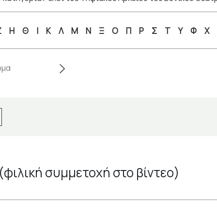
Ζ
Η
Θ
Ι
Κ
Λ
Μ
Ν
Ξ
Ο
Π
Ρ
Σ
Τ
Υ
Φ
Χ
(φιλική συμμετοχή στο βίντεο)