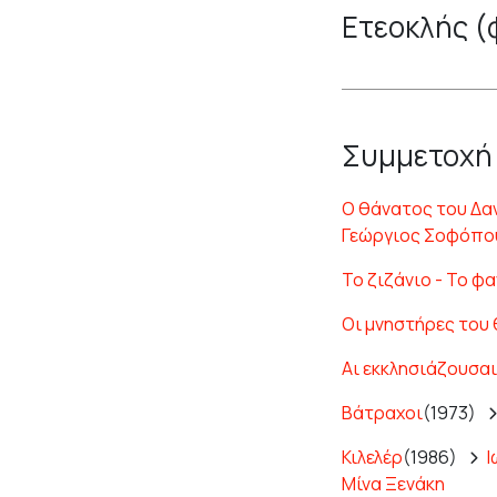
Ετεοκλής (
Συμμετοχή
Ο θάνατος του Δα
Γεώργιος Σοφόπο
Το ζιζάνιο - Το φ
Οι μνηστήρες του
Αι εκκλησιάζουσαι
Βάτραχοι
(1973)
Κιλελέρ
(1986)
Ι
Μίνα Ξενάκη