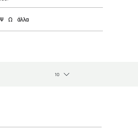
Ψ
Ω
άλλα