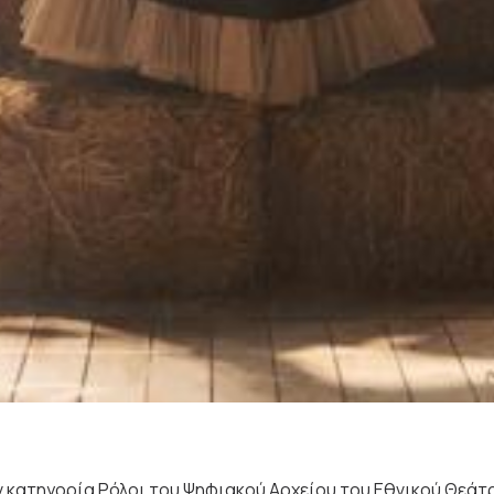
 κατηγορία Ρόλοι του Ψηφιακού Αρχείου του Εθνικού Θεάτ