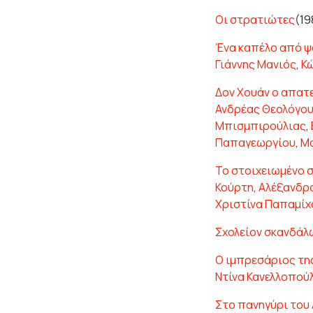
Οι στρατιώτες
(19
Ένα καπέλο από ψ
Γιάννης Μανιός
,
Κ
Δον Χουάν ο απατ
Ανδρέας Θεολόγο
Μπισμπιρούλιας
,
Παπαγεωργίου
,
Μ
Το στοιχειωμένο 
Κούρτη
,
Αλέξανδρ
Χριστίνα Παπαμίχ
Σχολείον σκανδάλ
Ο ιμπρεσάριος τη
Ντίνα Κανελλοπού
Στο πανηγύρι του 