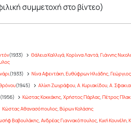
φιλική συμμετοχή στο βίντεο)
ντόν
(1933)
Θάλεια Καλλιγά
,
Κορίννα Λαντά
,
Γιάννης Νικολ
υλος
ανάρι
(1933)
Νίνα Αφεντάκη
,
Ευθύφρων Ηλιάδης
,
Γεώργιο
 θρόνου
(1945)
Αλίκη Ζωγράφου
,
Α. Κυριακίδου
,
Α. Σφακι
(1956)
Κώστας Κοκκάκης
,
Χρήστος Πάρλας
,
Πέτρος Πλα
Κώστας Αθανασόπουλος
,
Βύρων Κολάσης
ωσήφ Βαβουλάκης
,
Ανδρέας Γιαννακόπουλος
,
Κική Κουνέλη
,