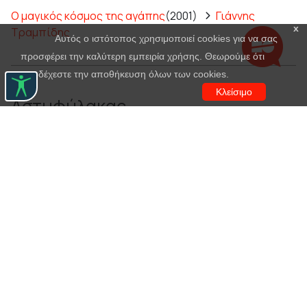
Ο μαγικός κόσμος της αγάπης
(2001)
Γιάννης
x
Τραμπίδης
Αυτός ο ιστότοπος χρησιμοποιεί cookies για να σας
προσφέρει την καλύτερη εμπειρία χρήσης. Θεωρούμε ότι
αποδέχεστε την αποθήκευση όλων των cookies.
Κλείσιμο
Αστυφύλακας
Στο γέρμα του χειμώνα
(1945)
Ιορδάνης Μαρίνος
Ο χορός των λωποδυτών
(1951)
Φιλόλαος Γεωργίου
,
Νίκος Κωνσταντόπουλος
,
Δημήτρης Ντουνάκης
Η τρελλή του Σαγιό
(1966)
Μελέτης Καραμάνης
Αμερική
(1975)
Ευάγγελος Πρωτοπαππάς
Η αυλή των θαυμάτων
(1982)
Θόδωρος Σαρρής
Η χαρτοπαίχτρα
(1982)
Φώτης Γκαβέρας