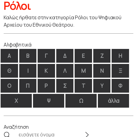
Ρόλοι
Καλώς ήρθατε στην κατηγορία Ρόλοι του Ψηφιακού
Αρχείου του Εθνικού Θεάτρου.
Αλφαβητικά
Α
Β
Γ
Δ
Ε
Ζ
Η
Θ
Ι
Κ
Λ
Μ
Ν
Ξ
Ο
Π
Ρ
Σ
Τ
Υ
Φ
Χ
Ψ
Ω
άλλα
Αναζήτηση