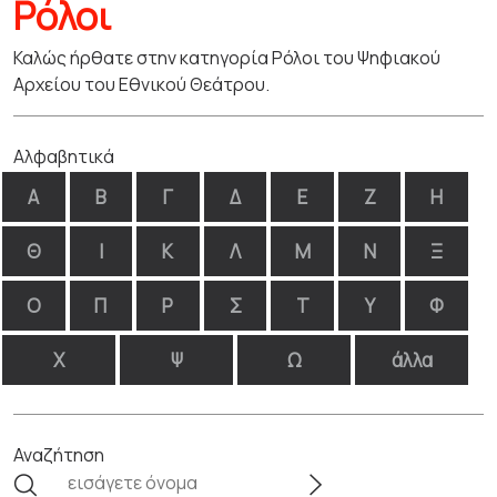
Ρόλοι
Καλώς ήρθατε στην κατηγορία Ρόλοι του Ψηφιακού
Αρχείου του Εθνικού Θεάτρου.
Αλφαβητικά
Α
Β
Γ
Δ
Ε
Ζ
Η
Θ
Ι
Κ
Λ
Μ
Ν
Ξ
Ο
Π
Ρ
Σ
Τ
Υ
Φ
Χ
Ψ
Ω
άλλα
Αναζήτηση