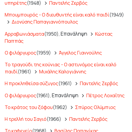
υπηρέτης
(1948)
Παντελής Ζερβός
Μπουμπουρός - Ο διευθυντής είναι καλό παιδί
(1949)
Διονύσης Παπαγιαννόπουλος
Επανάληψη
Αρραβωνιάσματα
(1950),
Κώστας
Παππάς
Ο φιλάργυρος
(1959)
Άγγελος Γιαννούλης
Το τραγούδι της κούνιας - Ο αστυνόμος είναι καλό
παιδί
(1961)
Μιχάλης Καλογιάννης
Η προκληθείσα σύζυγος
(1961)
Παντελής Ζερβός
Επανάληψη
Ο φιλάργυρος
(1961),
Πέτρος Λοχαΐτης
Το κράτος του ζόφου
(1962)
Σπύρος Ολύμπιος
Η τρελλή του Σαγιό
(1966)
Παντελής Ζερβός
Το καφενείο
(1968)
Βασίλης Παπανίκας