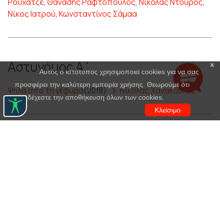
Ρουχάτζε
,
Θανάσης Ραφτόπουλος
,
Νικόλας Ντούρος
,
Νίκος Ιατρού
,
Κωνσταντίνος Σάμαα
Αστυνόμος Α΄
x
Αυτός ο ιστότοπος χρησιμοποιεί cookies για να σας
προσφέρει την καλύτερη εμπειρία χρήσης. Θεωρούμε ότι
Ψηλά από τη γέφυρα
(2018)
Νικόλας Χανακούλας
αποδέχεστε την αποθήκευση όλων των cookies.
Κλείσιμο
Αστυνόμος Άλφα
Οι απόψεις ενός κλόουν
(2014)
Γιώργος Γάλλος