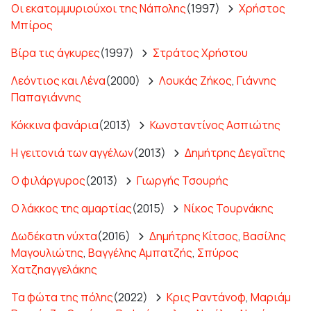
Οι εκατομμυριούχοι της Νάπολης
(1997)
Χρήστος
Μπίρος
Βίρα τις άγκυρες
(1997)
Στράτος Χρήστου
Λεόντιος και Λένα
(2000)
Λουκάς Ζήκος
,
Γιάννης
Παπαγιάννης
Κόκκινα φανάρια
(2013)
Κωνσταντίνος Ασπιώτης
Η γειτονιά των αγγέλων
(2013)
Δημήτρης Δεγαΐτης
Ο φιλάργυρος
(2013)
Γιωργής Τσουρής
Ο λάκκος της αμαρτίας
(2015)
Νίκος Τουρνάκης
Δωδέκατη νύχτα
(2016)
Δημήτρης Κίτσος
,
Βασίλης
Μαγουλιώτης
,
Βαγγέλης Αμπατζής
,
Σπύρος
Χατζηαγγελάκης
Τα φώτα της πόλης
(2022)
Κρις Ραντάνοφ
,
Μαριάμ