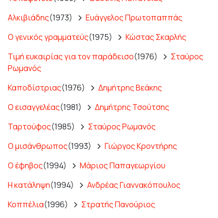
Αλκιβιάδης
(1973)
Ευάγγελος Πρωτοπαππάς
Ο γενικός γραμματεύς
(1975)
Κώστας Σκαρλής
Τιμή ευκαιρίας για τον παράδεισο
(1976)
Σταύρος
Ρωμανός
Καποδίστριας
(1976)
Δημήτρης Βεάκης
Ο εισαγγελέας
(1981)
Δημήτρης Τσούτσης
Ταρτούφος
(1985)
Σταύρος Ρωμανός
Ο μισάνθρωπος
(1993)
Γιώργος Κροντήρης
Ο έφηβος
(1994)
Μάριος Παπαγεωργίου
Η κατάληψη
(1994)
Ανδρέας Γιαννακόπουλος
Κοππέλια
(1996)
Στρατής Πανούριος