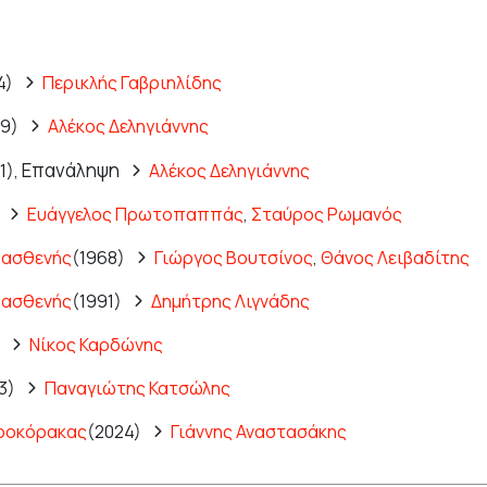
4)
Περικλής Γαβριηλίδης
59)
Αλέκος Δεληγιάννης
Επανάληψη
1),
Αλέκος Δεληγιάννης
)
Ευάγγελος Πρωτοπαππάς
,
Σταύρος Ρωμανός
 ασθενής
(1968)
Γιώργος Βουτσίνος
,
Θάνος Λειβαδίτης
 ασθενής
(1991)
Δημήτρης Λιγνάδης
)
Νίκος Καρδώνης
13)
Παναγιώτης Κατσώλης
προκόρακας
(2024)
Γιάννης Αναστασάκης