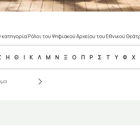
 κατηγορία Ρόλοι του Ψηφιακού Αρχείου του Εθνικού Θεάτ
Ζ
Η
Θ
Ι
Κ
Λ
Μ
Ν
Ξ
Ο
Π
Ρ
Σ
Τ
Υ
Φ
Χ