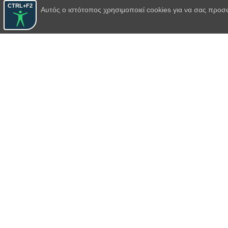
CTRL+F2
Αυτός ο ιστότοπος χρησιμοποιεί cookies για να σας προσ
Κλεάνθης, 
Ο φιλάργυρος
(194
Κλεάνθης, 
Ταρτούφος
(1985