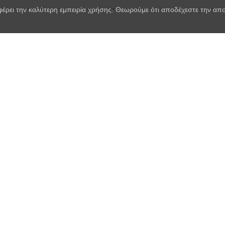
φέρει την καλύτερη εμπειρία χρήσης. Θεωρούμε ότι αποδέχεστε την α
γιος του Αρπαγκόν
1)
Αλέκος Δεληγιάννης
κουνιάδος του Οργκόν
)
Τάκης Βουλαλάς