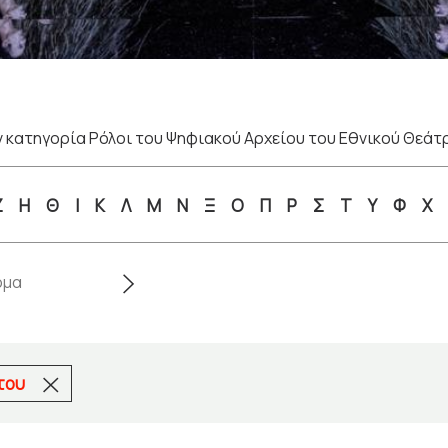
 κατηγορία Ρόλοι του Ψηφιακού Αρχείου του Εθνικού Θεάτ
Ζ
Η
Θ
Ι
Κ
Λ
Μ
Ν
Ξ
Ο
Π
Ρ
Σ
Τ
Υ
Φ
Χ
 του