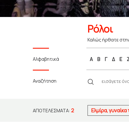
Ρόλοι
Καλώς ήρθατε στην
Αλφαβητικά
Α
Β
Γ
Δ
Ε
Αναζήτηση
2
Ελμίρα, γυναίκα
ΑΠΟΤΕΛΈΣΜΑΤΑ: