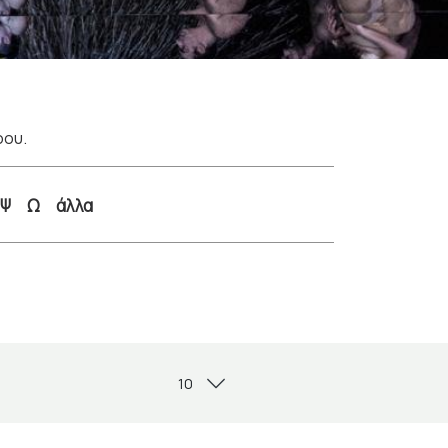
ρου.
Ψ
Ω
άλλα