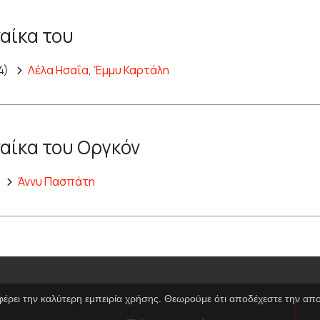
ναίκα του
4)
Λέλα Ησαΐα
,
Έμμυ Καρτάλη
ναίκα του Οργκόν
)
Άννυ Πασπάτη
φέρει την καλύτερη εμπειρία χρήσης. Θεωρούμε ότι αποδέχεστε την α