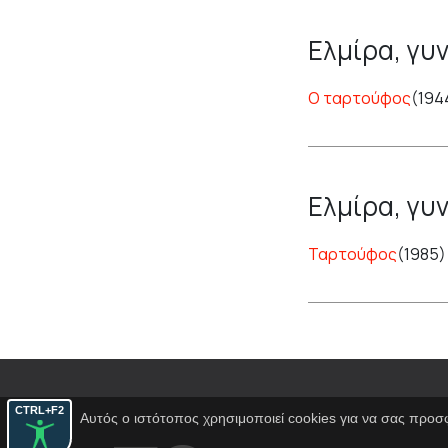
Ελμίρα, γυ
Ο ταρτούφος
(194
Ελμίρα, γυ
Ταρτούφος
(1985
CTRL+F2
Αυτός ο ιστότοπος χρησιμοποιεί cookies για να σας προσ