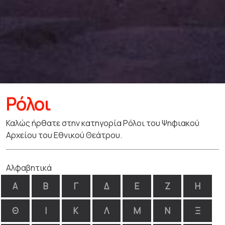
Ρόλοι
Καλώς ήρθατε στην κατηγορία Ρόλοι του Ψηφιακού
Αρχείου του Εθνικού Θεάτρου.
Αλφαβητικά
Α
Β
Γ
Δ
Ε
Ζ
Η
Θ
Ι
Κ
Λ
Μ
Ν
Ξ