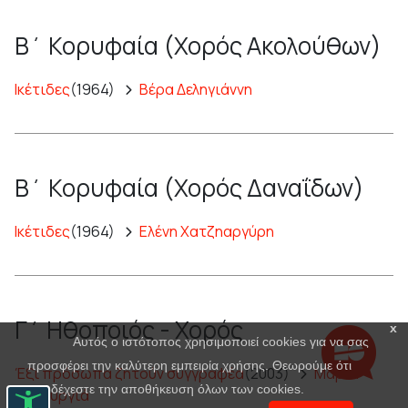
Β΄ Κορυφαία (Χορός Ακολούθων)
Ικέτιδες
(1964)
Βέρα Δεληγιάννη
Β΄ Κορυφαία (Χορός Δαναΐδων)
Ικέτιδες
(1964)
Ελένη Χατζηαργύρη
Γ΄ Ηθοποιός - Χορός
x
Αυτός ο ιστότοπος χρησιμοποιεί cookies για να σας
προσφέρει την καλύτερη εμπειρία χρήσης. Θεωρούμε ότι
Έξι πρόσωπα ζητούν συγγραφέα
(2003)
Μαρία
αποδέχεστε την αποθήκευση όλων των cookies.
Πανουργιά