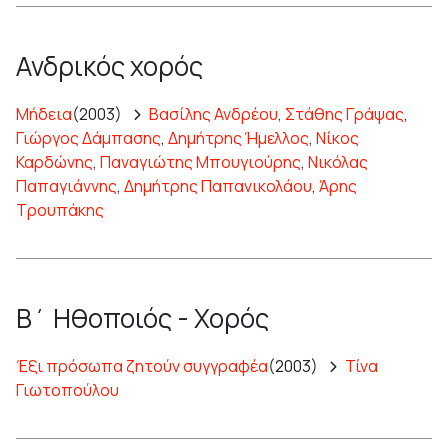
Ανδρικός χορός
Μήδεια
(2003)
Βασίλης Ανδρέου
,
Στάθης Γράψας
,
Γιώργος Δάμπασης
,
Δημήτρης Ήμελλος
,
Νίκος
Καρδώνης
,
Παναγιώτης Μπουγιούρης
,
Νικόλας
Παπαγιάννης
,
Δημήτρης Παπανικολάου
,
Άρης
Τρουπάκης
Β΄ Ηθοποιός - Χορός
Έξι πρόσωπα ζητούν συγγραφέα
(2003)
Τίνα
Γιωτοπούλου