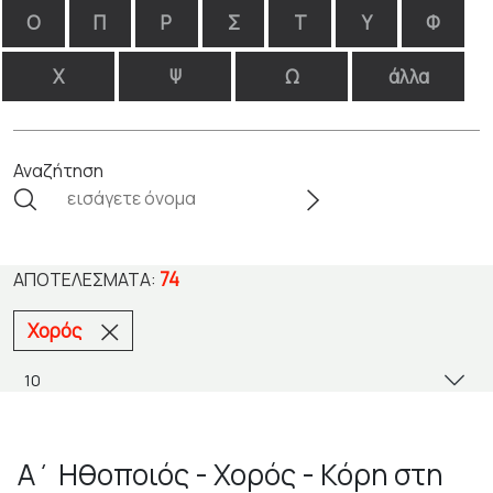
Ο
Π
Ρ
Σ
Τ
Υ
Φ
Χ
Ψ
Ω
άλλα
Αναζήτηση
74
ΑΠΟΤΕΛΈΣΜΑΤΑ:
Χορός
Α΄ Ηθοποιός - Χορός - Κόρη στη