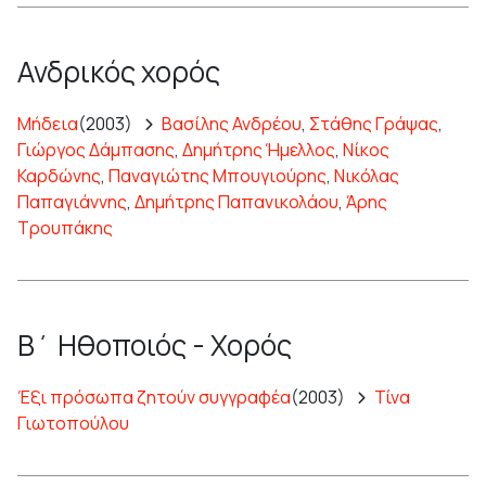
Ανδρικός χορός
Μήδεια
(2003)
Βασίλης Ανδρέου
,
Στάθης Γράψας
,
Γιώργος Δάμπασης
,
Δημήτρης Ήμελλος
,
Νίκος
Καρδώνης
,
Παναγιώτης Μπουγιούρης
,
Νικόλας
Παπαγιάννης
,
Δημήτρης Παπανικολάου
,
Άρης
Τρουπάκης
Β΄ Ηθοποιός - Χορός
Έξι πρόσωπα ζητούν συγγραφέα
(2003)
Τίνα
Γιωτοπούλου