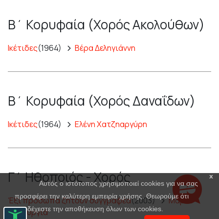
Β΄ Κορυφαία (Χορός Ακολούθων)
Ικέτιδες
(1964)
Βέρα Δεληγιάννη
Β΄ Κορυφαία (Χορός Δαναΐδων)
Ικέτιδες
(1964)
Ελένη Χατζηαργύρη
Γ΄ Ηθοποιός - Χορός
x
Αυτός ο ιστότοπος χρησιμοποιεί cookies για να σας
προσφέρει την καλύτερη εμπειρία χρήσης. Θεωρούμε ότι
Έξι πρόσωπα ζητούν συγγραφέα
(2003)
Μαρία
αποδέχεστε την αποθήκευση όλων των cookies.
Πανουργιά