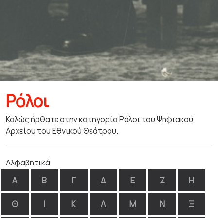
Ρόλοι
Καλώς ήρθατε στην κατηγορία Ρόλοι του Ψηφιακού
Αρχείου του Εθνικού Θεάτρου.
Αλφαβητικά
Α
Β
Γ
Δ
Ε
Ζ
Η
Θ
Ι
Κ
Λ
Μ
Ν
Ξ