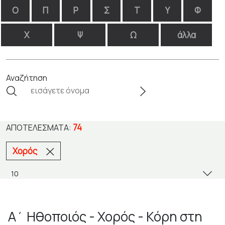
Ο
Π
Ρ
Σ
Τ
Υ
Φ
Χ
Ψ
Ω
άλλα
Αναζήτηση
74
ΑΠΟΤΕΛΈΣΜΑΤΑ:
Χορός
Α΄ Ηθοποιός - Χορός - Κόρη στη