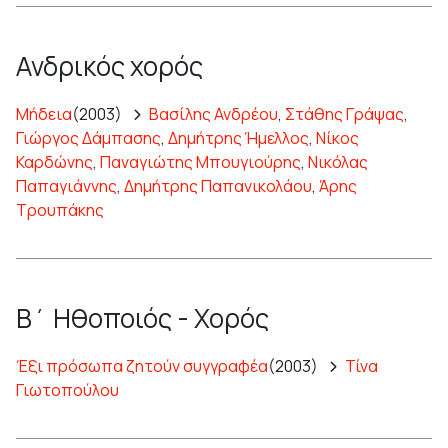
Ανδρικός χορός
Μήδεια
(2003)
Βασίλης Ανδρέου
,
Στάθης Γράψας
,
Γιώργος Δάμπασης
,
Δημήτρης Ήμελλος
,
Νίκος
Καρδώνης
,
Παναγιώτης Μπουγιούρης
,
Νικόλας
Παπαγιάννης
,
Δημήτρης Παπανικολάου
,
Άρης
Τρουπάκης
Β΄ Ηθοποιός - Χορός
Έξι πρόσωπα ζητούν συγγραφέα
(2003)
Τίνα
Γιωτοπούλου