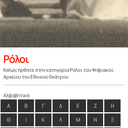
Ρόλοι
Καλώς ήρθατε στην κατηγορία Ρόλοι του Ψηφιακού
Αρχείου του Εθνικού Θεάτρου.
Αλφαβητικά
Α
Β
Γ
Δ
Ε
Ζ
Η
Θ
Ι
Κ
Λ
Μ
Ν
Ξ