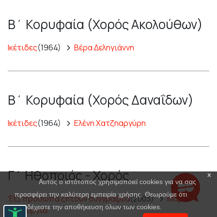
Β΄ Κορυφαία (Χορός Ακολούθων)
Ικέτιδες
(1964)
Βέρα Δεληγιάννη
Β΄ Κορυφαία (Χορός Δαναΐδων)
Ικέτιδες
(1964)
Ελένη Χατζηαργύρη
Γ΄ Ηθοποιός - Χορός
x
Αυτός ο ιστότοπος χρησιμοποιεί cookies για να σας
προσφέρει την καλύτερη εμπειρία χρήσης. Θεωρούμε ότι
Έξι πρόσωπα ζητούν συγγραφέα
(2003)
Μαρία
αποδέχεστε την αποθήκευση όλων των cookies.
Πανουργιά