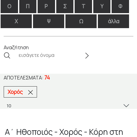
Ο
Π
Ρ
Σ
Τ
Υ
Φ
Χ
Ψ
Ω
άλλα
Αναζήτηση
74
ΑΠΟΤΕΛΈΣΜΑΤΑ:
Χορός
Α΄ Ηθοποιός - Χορός - Κόρη στη