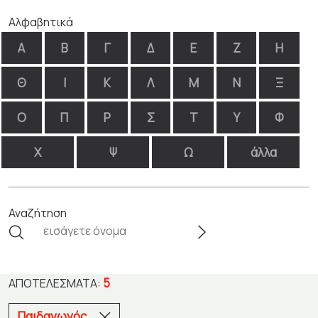
Αλφαβητικά
Α
Β
Γ
Δ
Ε
Ζ
Η
Θ
Ι
Κ
Λ
Μ
Ν
Ξ
Ο
Π
Ρ
Σ
Τ
Υ
Φ
Χ
Ψ
Ω
άλλα
Αναζήτηση
5
ΑΠΟΤΕΛΈΣΜΑΤΑ:
Παιδαγωγός