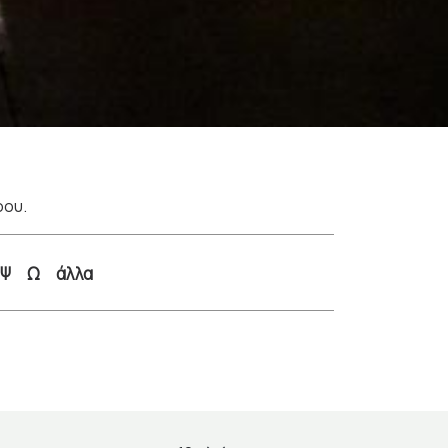
ρου.
Ψ
Ω
άλλα