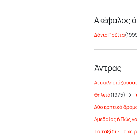
Ακέφαλος 
Δόνια Ροζίτα
(199
Άντρας
Αι εκκλησιάζουσαι
Θηλειά
(1975)
Γ
Δύο κρητικά δράμα
Αμεδαίος ή Πώς ν
Το ταξίδι - Τα χει