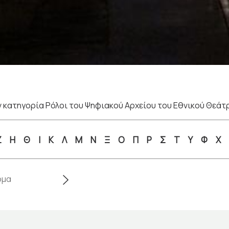
 κατηγορία Ρόλοι του Ψηφιακού Αρχείου του Εθνικού Θεάτ
Ζ
Η
Θ
Ι
Κ
Λ
Μ
Ν
Ξ
Ο
Π
Ρ
Σ
Τ
Υ
Φ
Χ