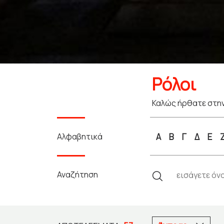
Ρόλοι
Καλώς ήρθατε στην
Αλφαβητικά
Α
Β
Γ
Δ
Ε
Αναζήτηση