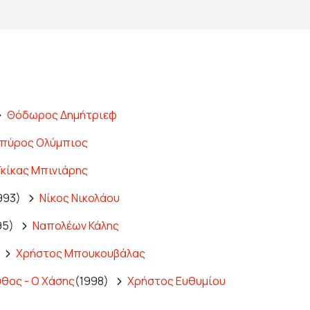
Θόδωρος Δημήτριεφ
πύρος Ολύμπιος
Γκίκας Μπινιάρης
993)
Νίκος Νικολάου
95)
Ναπολέων Κάλης
Χρήστος Μπουκουβάλας
υθος - Ο Χάσης
(1998)
Χρήστος Ευθυμίου