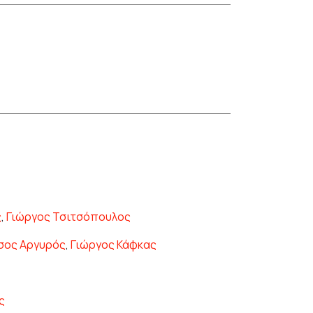
ς
,
Γιώργος Τσιτσόπουλος
σος Αργυρός
,
Γιώργος Κάφκας
ς