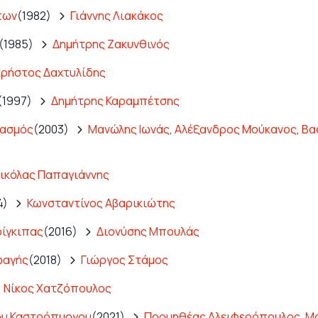
των
(1982)
Γιάννης Λιακάκος
(1985)
Δημήτρης Ζακυνθινός
ρήστος Δαχτυλίδης
(1997)
Δημήτρης Καραμπέτσης
ρασμός
(2003)
Μανώλης Ιωνάς
,
Αλέξανδρος Μούκανος
,
Βα
ικόλας Παπαγιάννης
4)
Κωνσταντίνος Αβαρικιώτης
ρίγκιπας
(2016)
Διονύσης Μπουλάς
φαγής
(2018)
Γιώργος Στάμος
Νίκος Χατζόπουλος
ου Καστρόπυργου
(2021)
Προμηθέας Αλειφερόπουλος
,
Μ