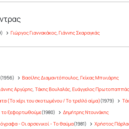
άντρας
9)
Γιώργος Γιαννακάκος
,
Γιάννης Σκαραγκάς
(1956)
Βασίλης Διαμαντόπουλος
,
Γκίκας Μπινιάρης
ιάννης Αργύρης
,
Τάκης Βουλαλάς
,
Ευάγγελος Πρωτοπαππά
τα (Το χέρι του σκοτωμένου / Το τρελλό αίμα)
(1979)
Τά
α το ξεφορτωθούμε
(1980)
Δημήτρης Ντουνάκης
ρόγραφα - Οι αρσενικοί - Το θαύμα
(1981)
Χρήστος Πάρλα