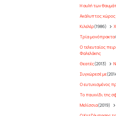
Η αυλή των θαυμά
Ακάλυπτος χώρος
Κιλελέρ
(1986)
Χ
Τρία μονόπρακτα
Ο τελευταίος πει
Φαλελάκης
Θεατές
(2013)
Ν
Συγχώρεσέ με
(201
Ο ευτυχισμένος π
Το παιχνίδι της σ
Μελίσσια
(2019)
Ο Κοτζάμπασης τ