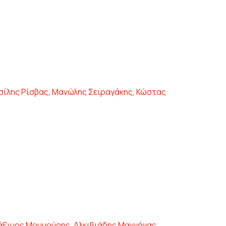
σίλης Ρίσβας
,
Μανώλης Σειραγάκης
,
Κώστας
άξιμος Μουμούρης
,
Αλκιβιάδης Μαγγόνας