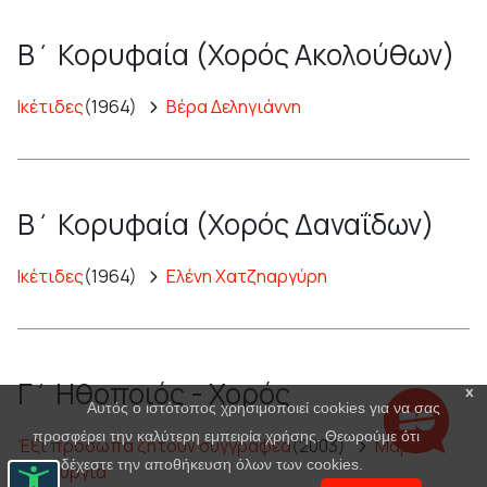
Β΄ Κορυφαία (Χορός Ακολούθων)
Ικέτιδες
(1964)
Βέρα Δεληγιάννη
Β΄ Κορυφαία (Χορός Δαναΐδων)
Ικέτιδες
(1964)
Ελένη Χατζηαργύρη
Γ΄ Ηθοποιός - Χορός
x
Αυτός ο ιστότοπος χρησιμοποιεί cookies για να σας
προσφέρει την καλύτερη εμπειρία χρήσης. Θεωρούμε ότι
Έξι πρόσωπα ζητούν συγγραφέα
(2003)
Μαρία
αποδέχεστε την αποθήκευση όλων των cookies.
Πανουργιά