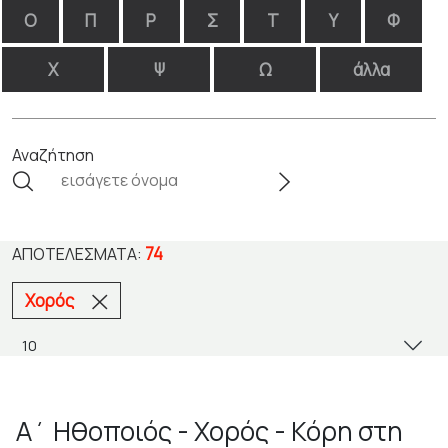
Ο
Π
Ρ
Σ
Τ
Υ
Φ
Χ
Ψ
Ω
άλλα
Αναζήτηση
74
ΑΠΟΤΕΛΈΣΜΑΤΑ:
Χορός
Α΄ Ηθοποιός - Χορός - Κόρη στη