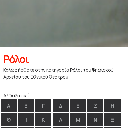
Ρόλοι
Καλώς ήρθατε στην κατηγορία Ρόλοι του Ψηφιακού
Αρχείου του Εθνικού Θεάτρου.
Αλφαβητικά
Α
Β
Γ
Δ
Ε
Ζ
Η
Θ
Ι
Κ
Λ
Μ
Ν
Ξ