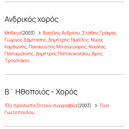
Ανδρικός χορός
Μήδεια
(2003)
Βασίλης Ανδρέου
,
Στάθης Γράψας
,
Γιώργος Δάμπασης
,
Δημήτρης Ήμελλος
,
Νίκος
Καρδώνης
,
Παναγιώτης Μπουγιούρης
,
Νικόλας
Παπαγιάννης
,
Δημήτρης Παπανικολάου
,
Άρης
Τρουπάκης
Β΄ Ηθοποιός - Χορός
Έξι πρόσωπα ζητούν συγγραφέα
(2003)
Τίνα
Γιωτοπούλου