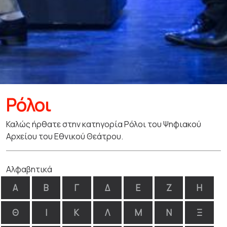
Ρόλοι
Καλώς ήρθατε στην κατηγορία Ρόλοι του Ψηφιακού
Αρχείου του Εθνικού Θεάτρου.
Αλφαβητικά
Α
Β
Γ
Δ
Ε
Ζ
Η
Θ
Ι
Κ
Λ
Μ
Ν
Ξ