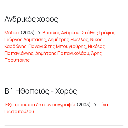
Ανδρικός χορός
Μήδεια
(2003)
Βασίλης Ανδρέου
,
Στάθης Γράψας
,
Γιώργος Δάμπασης
,
Δημήτρης Ήμελλος
,
Νίκος
Καρδώνης
,
Παναγιώτης Μπουγιούρης
,
Νικόλας
Παπαγιάννης
,
Δημήτρης Παπανικολάου
,
Άρης
Τρουπάκης
Β΄ Ηθοποιός - Χορός
Έξι πρόσωπα ζητούν συγγραφέα
(2003)
Τίνα
Γιωτοπούλου