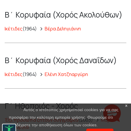
Β΄ Κορυφαία (Χορός Ακολούθων)
Ικέτιδες
(1964)
Βέρα Δεληγιάννη
Β΄ Κορυφαία (Χορός Δαναΐδων)
Ικέτιδες
(1964)
Ελένη Χατζηαργύρη
Γ΄ Ηθοποιός - Χορός
x
Αυτός ο ιστότοπος χρησιμοποιεί cookies για να σας
προσφέρει την καλύτερη εμπειρία χρήσης. Θεωρούμε ότι
Έξι πρόσωπα ζητούν συγγραφέα
(2003)
Μαρία
αποδέχεστε την αποθήκευση όλων των cookies.
Πανουργιά