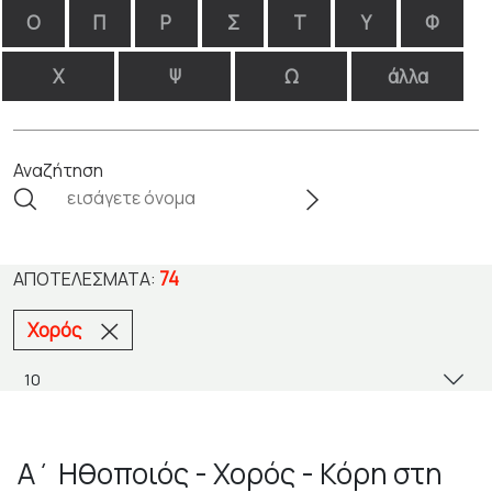
Ο
Π
Ρ
Σ
Τ
Υ
Φ
Χ
Ψ
Ω
άλλα
Αναζήτηση
74
ΑΠΟΤΕΛΈΣΜΑΤΑ:
Χορός
Α΄ Ηθοποιός - Χορός - Κόρη στη