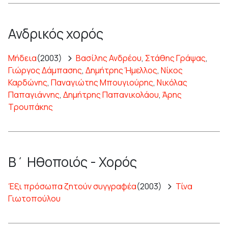
Ανδρικός χορός
Μήδεια
(2003)
Βασίλης Ανδρέου
,
Στάθης Γράψας
,
Γιώργος Δάμπασης
,
Δημήτρης Ήμελλος
,
Νίκος
Καρδώνης
,
Παναγιώτης Μπουγιούρης
,
Νικόλας
Παπαγιάννης
,
Δημήτρης Παπανικολάου
,
Άρης
Τρουπάκης
Β΄ Ηθοποιός - Χορός
Έξι πρόσωπα ζητούν συγγραφέα
(2003)
Τίνα
Γιωτοπούλου