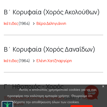
Β΄ Κορυφαία (Χορός Ακολούθων)
Ικέτιδες
(1964)
Βέρα Δεληγιάννη
Β΄ Κορυφαία (Χορός Δαναΐδων)
Ικέτιδες
(1964)
Ελένη Χατζηαργύρη
Γ΄ Ηθοποιός - Χορός
x
Αυτός ο ιστότοπος χρησιμοποιεί cookies για να σας
προσφέρει την καλύτερη εμπειρία χρήσης. Θεωρούμε ότι
Έξι πρόσωπα ζητούν συγγραφέα
(2003)
Μαρία
αποδέχεστε την αποθήκευση όλων των cookies.
Πανουργιά