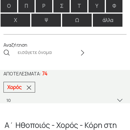
Ο
Π
Ρ
Σ
Τ
Υ
Φ
Χ
Ψ
Ω
άλλα
Αναζήτηση
74
ΑΠΟΤΕΛΈΣΜΑΤΑ:
Χορός
Α΄ Ηθοποιός - Χορός - Κόρη στη