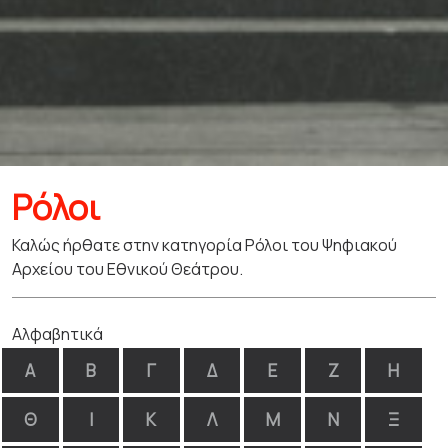
Ρόλοι
Καλώς ήρθατε στην κατηγορία Ρόλοι του Ψηφιακού
Αρχείου του Εθνικού Θεάτρου.
Αλφαβητικά
Α
Β
Γ
Δ
Ε
Ζ
Η
Θ
Ι
Κ
Λ
Μ
Ν
Ξ