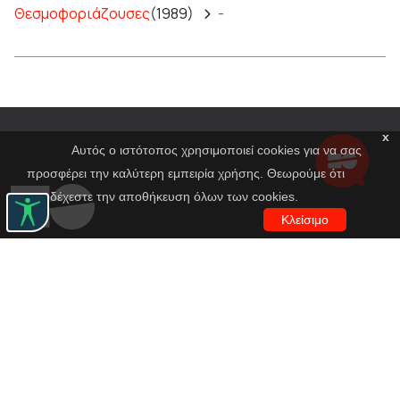
Θεσμοφοριάζουσες
(1989)
-
x
Αυτός ο ιστότοπος χρησιμοποιεί cookies για να σας
προσφέρει την καλύτερη εμπειρία χρήσης. Θεωρούμε ότι
αποδέχεστε την αποθήκευση όλων των cookies.
Κλείσιμο
Εθνικό Θέατρο
Αγίου Κωνσταντίνου 22-24
10437, Αθήνα
Τηλ. κέντρο 210 5288100
archive@n-t.gr