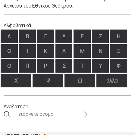
Αρχείου του Εθνικού Θεάτρου.
Αλφαβητικά
Α
Β
Γ
Δ
Ε
Ζ
Η
Θ
Ι
Κ
Λ
Μ
Ν
Ξ
Ο
Π
Ρ
Σ
Τ
Υ
Φ
Χ
Ψ
Ω
άλλα
Αναζήτηση