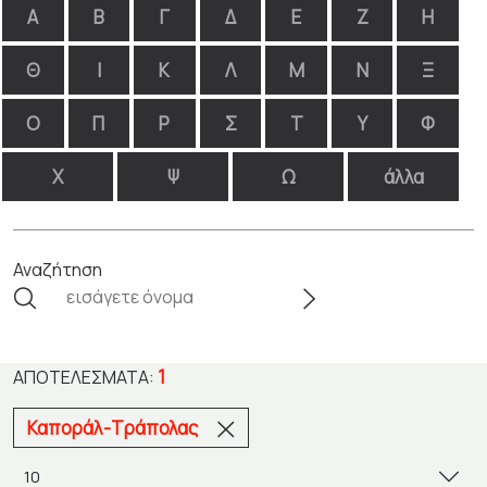
Α
Β
Γ
Δ
Ε
Ζ
Η
Θ
Ι
Κ
Λ
Μ
Ν
Ξ
Ο
Π
Ρ
Σ
Τ
Υ
Φ
Χ
Ψ
Ω
άλλα
Αναζήτηση
1
ΑΠΟΤΕΛΈΣΜΑΤΑ:
Καποράλ-Τράπολας