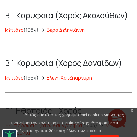
Β΄ Κορυφαία (Χορός Ακολούθων)
Ικέτιδες
(1964)
Βέρα Δεληγιάννη
Β΄ Κορυφαία (Χορός Δαναΐδων)
Ικέτιδες
(1964)
Ελένη Χατζηαργύρη
Γ΄ Ηθοποιός - Χορός
x
Αυτός ο ιστότοπος χρησιμοποιεί cookies για να σας
προσφέρει την καλύτερη εμπειρία χρήσης. Θεωρούμε ότι
Έξι πρόσωπα ζητούν συγγραφέα
(2003)
Μαρία
αποδέχεστε την αποθήκευση όλων των cookies.
Πανουργιά