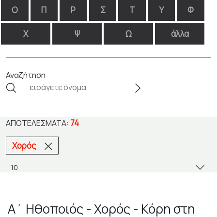
Ο
Π
Ρ
Σ
Τ
Υ
Φ
Χ
Ψ
Ω
άλλα
Αναζήτηση
74
ΑΠΟΤΕΛΈΣΜΑΤΑ:
Χορός
Α΄ Ηθοποιός - Χορός - Κόρη στη