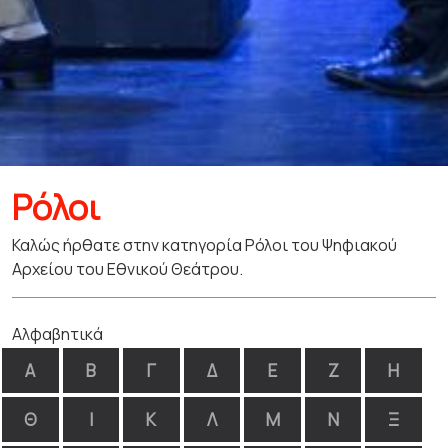
Ρόλοι
Καλώς ήρθατε στην κατηγορία Ρόλοι του Ψηφιακού
Αρχείου του Εθνικού Θεάτρου.
Αλφαβητικά
Α
Β
Γ
Δ
Ε
Ζ
Η
Θ
Ι
Κ
Λ
Μ
Ν
Ξ