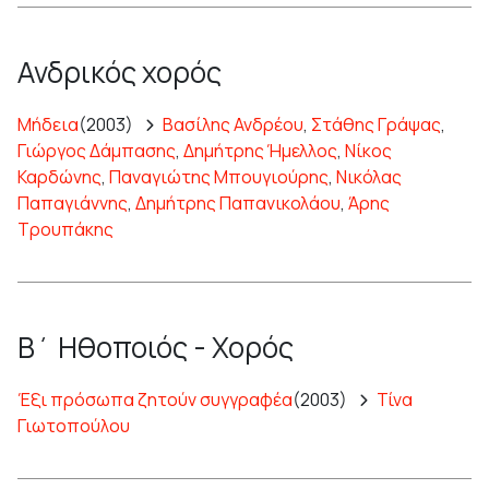
Ανδρικός χορός
Μήδεια
(2003)
Βασίλης Ανδρέου
,
Στάθης Γράψας
,
Γιώργος Δάμπασης
,
Δημήτρης Ήμελλος
,
Νίκος
Καρδώνης
,
Παναγιώτης Μπουγιούρης
,
Νικόλας
Παπαγιάννης
,
Δημήτρης Παπανικολάου
,
Άρης
Τρουπάκης
Β΄ Ηθοποιός - Χορός
Έξι πρόσωπα ζητούν συγγραφέα
(2003)
Τίνα
Γιωτοπούλου