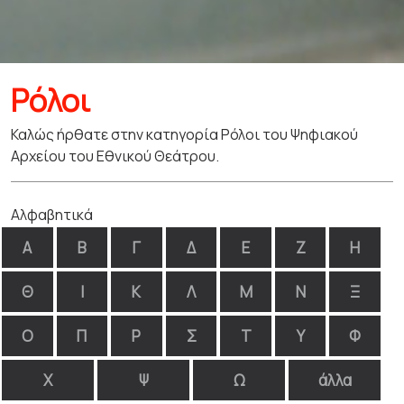
Ρόλοι
Καλώς ήρθατε στην κατηγορία Ρόλοι του Ψηφιακού
Αρχείου του Εθνικού Θεάτρου.
Αλφαβητικά
Α
Β
Γ
Δ
Ε
Ζ
Η
Θ
Ι
Κ
Λ
Μ
Ν
Ξ
Ο
Π
Ρ
Σ
Τ
Υ
Φ
Χ
Ψ
Ω
άλλα