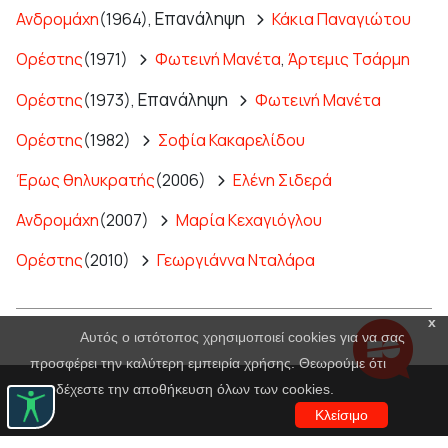
Επανάληψη
Ανδρομάχη
(1964),
Κάκια Παναγιώτου
Ορέστης
(1971)
Φωτεινή Μανέτα
,
Άρτεμις Τσάρμη
Επανάληψη
Ορέστης
(1973),
Φωτεινή Μανέτα
Ορέστης
(1982)
Σοφία Κακαρελίδου
Έρως θηλυκρατής
(2006)
Ελένη Σιδερά
Ανδρομάχη
(2007)
Μαρία Κεχαγιόγλου
Ορέστης
(2010)
Γεωργιάννα Νταλάρα
x
Αυτός ο ιστότοπος χρησιμοποιεί cookies για να σας
προσφέρει την καλύτερη εμπειρία χρήσης. Θεωρούμε ότι
αποδέχεστε την αποθήκευση όλων των cookies.
Κλείσιμο