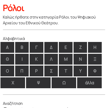
Ρόλοι
Καλώς ήρθατε στην κατηγορία Ρόλοι του Ψηφιακού
Αρχείου του Εθνικού Θεάτρου.
Αλφαβητικά
Α
Β
Γ
Δ
Ε
Ζ
Η
Θ
Ι
Κ
Λ
Μ
Ν
Ξ
Ο
Π
Ρ
Σ
Τ
Υ
Φ
Χ
Ψ
Ω
άλλα
Αναζήτηση