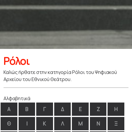
Ρόλοι
Καλώς ήρθατε στην κατηγορία Ρόλοι του Ψηφιακού
Αρχείου του Εθνικού Θεάτρου.
Αλφαβητικά
Α
Β
Γ
Δ
Ε
Ζ
Η
Θ
Ι
Κ
Λ
Μ
Ν
Ξ