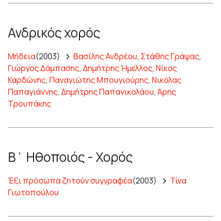
Ανδρικός χορός
Μήδεια
(2003)
Βασίλης Ανδρέου
,
Στάθης Γράψας
,
Γιώργος Δάμπασης
,
Δημήτρης Ήμελλος
,
Νίκος
Καρδώνης
,
Παναγιώτης Μπουγιούρης
,
Νικόλας
Παπαγιάννης
,
Δημήτρης Παπανικολάου
,
Άρης
Τρουπάκης
Β΄ Ηθοποιός - Χορός
Έξι πρόσωπα ζητούν συγγραφέα
(2003)
Τίνα
Γιωτοπούλου