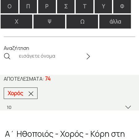
Ο
Π
Ρ
Σ
Τ
Υ
Φ
Χ
Ψ
Ω
άλλα
Αναζήτηση
74
ΑΠΟΤΕΛΈΣΜΑΤΑ:
Χορός
Α΄ Ηθοποιός - Χορός - Κόρη στη