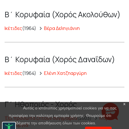
Β΄ Κορυφαία (Χορός Ακολούθων)
Ικέτιδες
(1964)
Βέρα Δεληγιάννη
Β΄ Κορυφαία (Χορός Δαναΐδων)
Ικέτιδες
(1964)
Ελένη Χατζηαργύρη
Γ΄ Ηθοποιός - Χορός
x
Αυτός ο ιστότοπος χρησιμοποιεί cookies για να σας
προσφέρει την καλύτερη εμπειρία χρήσης. Θεωρούμε ότι
Έξι πρόσωπα ζητούν συγγραφέα
(2003)
Μαρία
αποδέχεστε την αποθήκευση όλων των cookies.
Πανουργιά