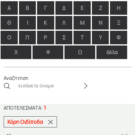
Α
Β
Γ
Δ
Ε
Ζ
Η
Θ
Ι
Κ
Λ
Μ
Ν
Ξ
Ο
Π
Ρ
Σ
Τ
Υ
Φ
Χ
Ψ
Ω
άλλα
Αναζήτηση
1
ΑΠΟΤΕΛΈΣΜΑΤΑ:
Κόρη Οιδίποδα