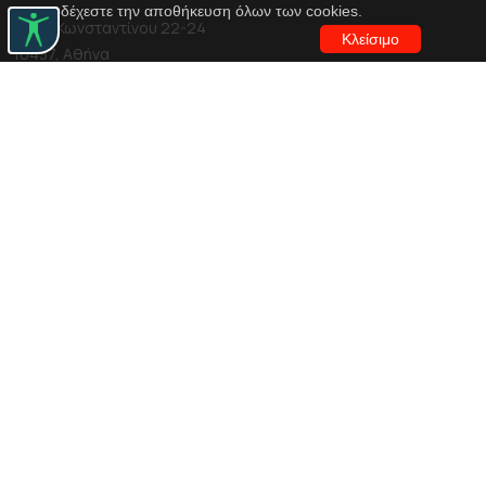
αποδέχεστε την αποθήκευση όλων των cookies.
Αγίου Κωνσταντίνου 22-24
Κλείσιμο
10437, Αθήνα
Τηλ. κέντρο 210 5288100
archive@n-t.gr
Εφαρμογές
Εικονική περιήγηση κοστουμιών
Εικονική ξενάγηση
Travel Through Theatre
Χρηματοδότηση