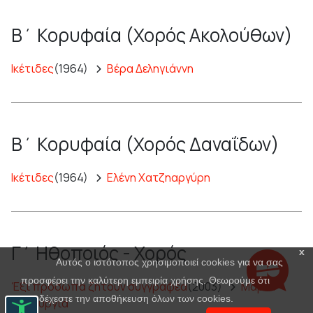
Β΄ Κορυφαία (Χορός Ακολούθων)
Ικέτιδες
(1964)
Βέρα Δεληγιάννη
Β΄ Κορυφαία (Χορός Δαναΐδων)
Ικέτιδες
(1964)
Ελένη Χατζηαργύρη
Γ΄ Ηθοποιός - Χορός
x
Αυτός ο ιστότοπος χρησιμοποιεί cookies για να σας
προσφέρει την καλύτερη εμπειρία χρήσης. Θεωρούμε ότι
Έξι πρόσωπα ζητούν συγγραφέα
(2003)
Μαρία
αποδέχεστε την αποθήκευση όλων των cookies.
Πανουργιά