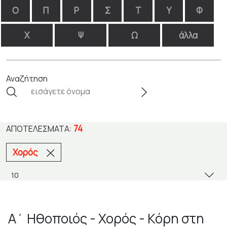
Ο
Π
Ρ
Σ
Τ
Υ
Φ
Χ
Ψ
Ω
άλλα
Αναζήτηση
74
ΑΠΟΤΕΛΈΣΜΑΤΑ:
Χορός
Α΄ Ηθοποιός - Χορός - Κόρη στη