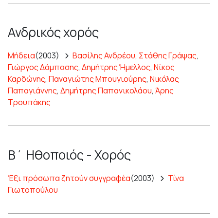
Ανδρικός χορός
Μήδεια
(2003)
Βασίλης Ανδρέου
,
Στάθης Γράψας
,
Γιώργος Δάμπασης
,
Δημήτρης Ήμελλος
,
Νίκος
Καρδώνης
,
Παναγιώτης Μπουγιούρης
,
Νικόλας
Παπαγιάννης
,
Δημήτρης Παπανικολάου
,
Άρης
Τρουπάκης
Β΄ Ηθοποιός - Χορός
Έξι πρόσωπα ζητούν συγγραφέα
(2003)
Τίνα
Γιωτοπούλου