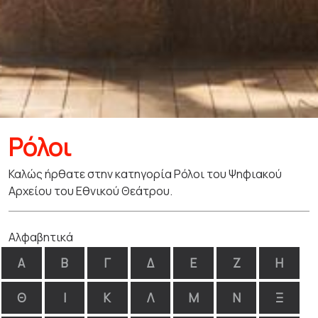
Ρόλοι
Καλώς ήρθατε στην κατηγορία Ρόλοι του Ψηφιακού
Αρχείου του Εθνικού Θεάτρου.
Αλφαβητικά
Α
Β
Γ
Δ
Ε
Ζ
Η
Θ
Ι
Κ
Λ
Μ
Ν
Ξ