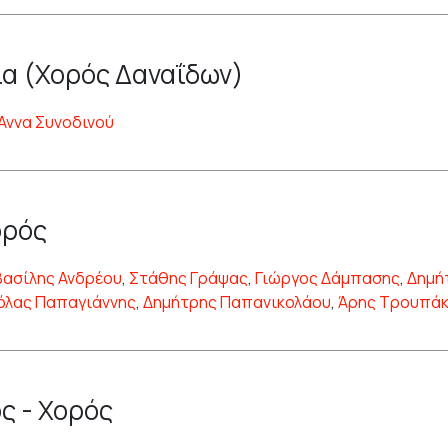
α (Χορός Δαναΐδων)
Άννα Συνοδινού
ορός
Βασίλης Ανδρέου
,
Στάθης Γράψας
,
Γιώργος Δάμπασης
,
Δημή
όλας Παπαγιάννης
,
Δημήτρης Παπανικολάου
,
Άρης Τρουπά
ς - Χορός