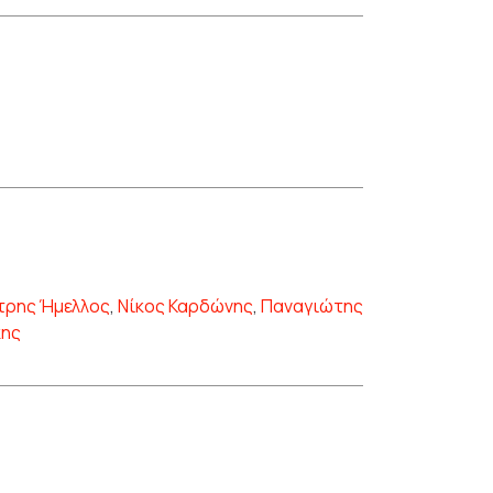
τρης Ήμελλος
,
Νίκος Καρδώνης
,
Παναγιώτης
κης