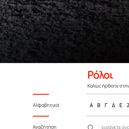
Ρόλοι
Καλώς ήρθατε στην
Αλφαβητικά
Α
Β
Γ
Δ
Ε
Αναζήτηση