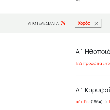
74
Χορός
ΑΠΟΤΕΛΈΣΜΑΤΑ:
Α΄ Ηθοποιό
Έξι πρόσωπα ζητ
Α΄ Κορυφαί
Ικέτιδες
(1964)