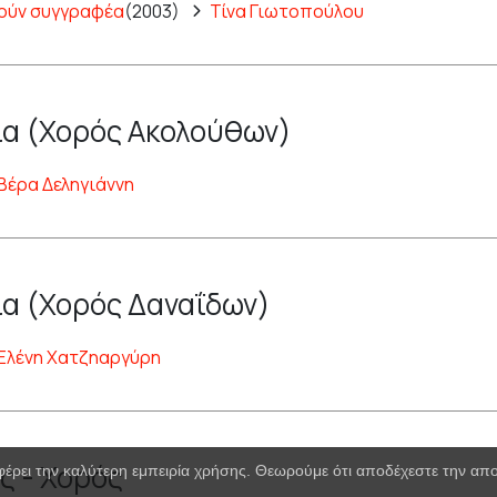
ούν συγγραφέα
(2003)
Τίνα Γιωτοπούλου
α (Χορός Ακολούθων)
Βέρα Δεληγιάννη
α (Χορός Δαναΐδων)
Ελένη Χατζηαργύρη
ς - Χορός
φέρει την καλύτερη εμπειρία χρήσης. Θεωρούμε ότι αποδέχεστε την α