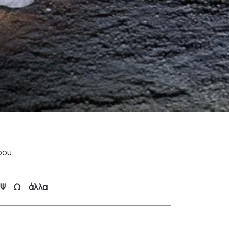
ρου.
Ψ
Ω
άλλα