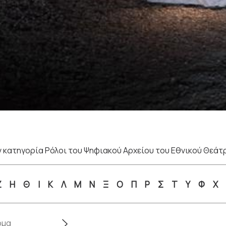
 κατηγορία Ρόλοι του Ψηφιακού Αρχείου του Εθνικού Θεάτ
Ζ
Η
Θ
Ι
Κ
Λ
Μ
Ν
Ξ
Ο
Π
Ρ
Σ
Τ
Υ
Φ
Χ