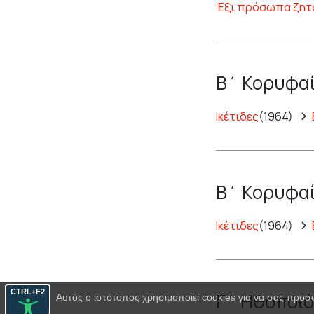
Έξι πρόσωπα ζητ
Β΄ Κορυφαί
Ικέτιδες
(1964)
Β΄ Κορυφαί
Ικέτιδες
(1964)
CTRL+F2
Γ΄ Ηθοποιό
Αυτός ο ιστότοπος χρησιμοποιεί cookies για να σας προσ