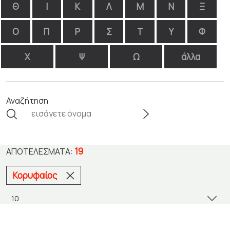
Θ
Ι
Κ
Λ
Μ
Ν
Ξ
Ο
Π
Ρ
Σ
Τ
Υ
Φ
Χ
Ψ
Ω
άλλα
Αναζήτηση
19
ΑΠΟΤΕΛΈΣΜΑΤΑ:
Κορυφαίος