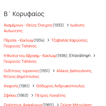
Β΄ Κορυφαίος
Αγαμέμνων - Θείος Όνειρος
(1932)
Ιωάννης
Αυλωνίτης
Πέρσαι - Κύκλωψ
(1934)
Τζαβαλάς Καρούσος
,
Γεώργιος Ταλάνος
Επανάληψη
Η θυσία του Αβραάμ - Κύκλωψ
(1936),
Γεώργιος Ταλάνος
Οιδίπους τύραννος
(1951)
Αλέκος Δεληγιάννης
,
Ντίνος Δημόπουλος
Αχαρνής
(1961)
Θόδωρος Ανδριακόπουλος
Σφήκες
(1963)
Πέτρος Λοχαΐτης
Ορέστεια: Αγαμέμνων
(1965)
Γκίκας Μπινιάρης