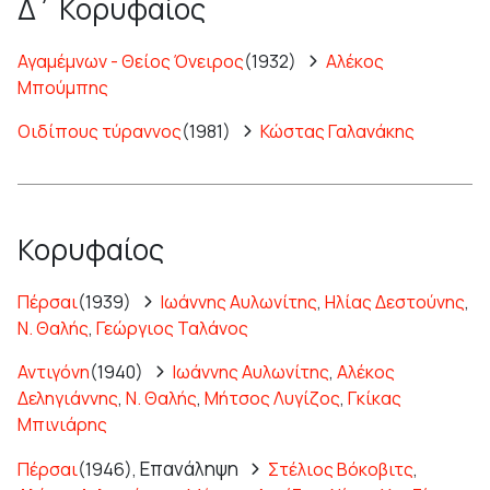
Δ΄ Κορυφαίος
Αγαμέμνων - Θείος Όνειρος
(1932)
Αλέκος
Μπούμπης
Οιδίπους τύραννος
(1981)
Κώστας Γαλανάκης
Κορυφαίος
Πέρσαι
(1939)
Ιωάννης Αυλωνίτης
,
Ηλίας Δεστούνης
,
Ν. Θαλής
,
Γεώργιος Ταλάνος
Αντιγόνη
(1940)
Ιωάννης Αυλωνίτης
,
Αλέκος
Δεληγιάννης
,
Ν. Θαλής
,
Μήτσος Λυγίζος
,
Γκίκας
Μπινιάρης
Επανάληψη
Πέρσαι
(1946),
Στέλιος Βόκοβιτς
,