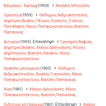
Βάτραχοι - Κύκλωψ
(1959)
Μιχάλης Μπούχλης
Ορέστεια
(1959)
Θόδωρος Ανδριακόπουλος
,
Δημήτρης Βεάκης
,
Πέτρος Λοχαΐτης
,
Στέλιος
Παπαδάκης
,
Νίκος Παπακωνσταντίνου
,
Βασίλης
Παπανίκας
Επανάληψη
Αντιγόνη
(1959),
Γρηγόρης Βαφιάς
,
Δημήτρης Βεάκης
,
Αλέκος Δεληγιάννης
,
Ντίνος
Δημόπουλος
,
Βασίλης Κανάκης
,
Νίκος
Παπακωνσταντίνου
Ηρακλής μαινόμενος
(1960)
Θόδωρος
Ανδριακόπουλος
,
Άγγελος Γιαννούλης
,
Νίκος
Παπακωνσταντίνου
,
Βασίλης Παπανίκας
Αίας
(1961)
Αλέκος Δεληγιάννης
,
Νίκος
Παπακωνσταντίνου
,
Βασίλης Παπανίκας
Επανάληψη
Οιδίπους επί Κολωνώ
(1961),
Αλέκος