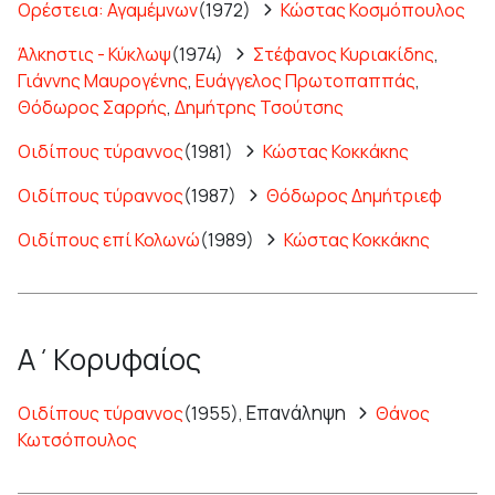
Ορέστεια: Αγαμέμνων
(1972)
Κώστας Κοσμόπουλος
Άλκηστις - Κύκλωψ
(1974)
Στέφανος Κυριακίδης
,
Γιάννης Μαυρογένης
,
Ευάγγελος Πρωτοπαππάς
,
Θόδωρος Σαρρής
,
Δημήτρης Τσούτσης
Οιδίπους τύραννος
(1981)
Κώστας Κοκκάκης
Οιδίπους τύραννος
(1987)
Θόδωρος Δημήτριεφ
Οιδίπους επί Κολωνώ
(1989)
Κώστας Κοκκάκης
Α΄Κορυφαίος
Επανάληψη
Οιδίπους τύραννος
(1955),
Θάνος
Κωτσόπουλος