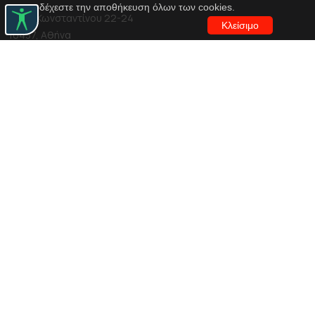
αποδέχεστε την αποθήκευση όλων των cookies.
Αγίου Κωνσταντίνου 22-24
Κλείσιμο
10437, Αθήνα
Τηλ. κέντρο 210 5288100
archive@n-t.gr
Εφαρμογές
Εικονική περιήγηση κοστουμιών
Εικονική ξενάγηση
Travel Through Theatre
Χρηματοδότηση