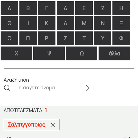
Α
Β
Γ
Δ
Ε
Ζ
Η
Θ
Ι
Κ
Λ
Μ
Ν
Ξ
Ο
Π
Ρ
Σ
Τ
Υ
Φ
Χ
Ψ
Ω
άλλα
Αναζήτηση
1
ΑΠΟΤΕΛΈΣΜΑΤΑ:
Σαλπιγγοποιός