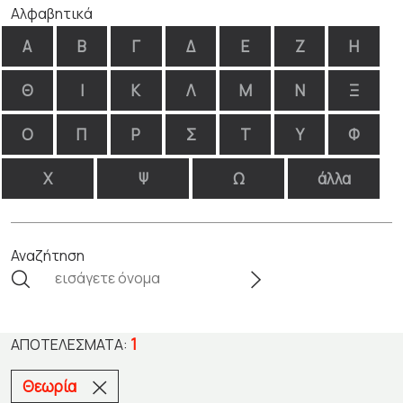
Αλφαβητικά
Α
Β
Γ
Δ
Ε
Ζ
Η
Θ
Ι
Κ
Λ
Μ
Ν
Ξ
Ο
Π
Ρ
Σ
Τ
Υ
Φ
Χ
Ψ
Ω
άλλα
Αναζήτηση
1
ΑΠΟΤΕΛΈΣΜΑΤΑ:
Θεωρία