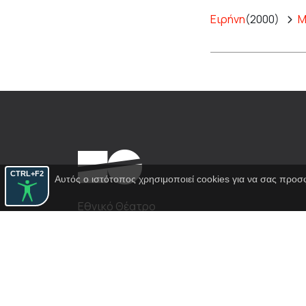
Ειρήνη
(2000)
Μ
CTRL+F2
Αυτός ο ιστότοπος χρησιμοποιεί cookies για να σας προσ
Εθνικό Θέατρο
Αγίου Κωνσταντίνου 22-24
10437, Αθήνα
Τηλ. κέντρο 210 5288100
archive@n-t.gr