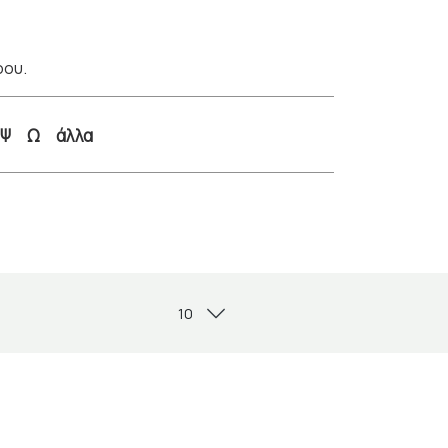
ρου.
Ψ
Ω
άλλα