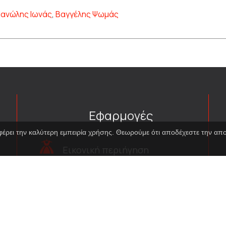
ανώλης Ιωνάς
,
Βαγγέλης Ψωμάς
Εφαρμογές
φέρει την καλύτερη εμπειρία χρήσης. Θεωρούμε ότι αποδέχεστε την α
Εικονική περιήγηση
κοστουμιών
Εικονική ξενάγηση
Travel Through Theatre