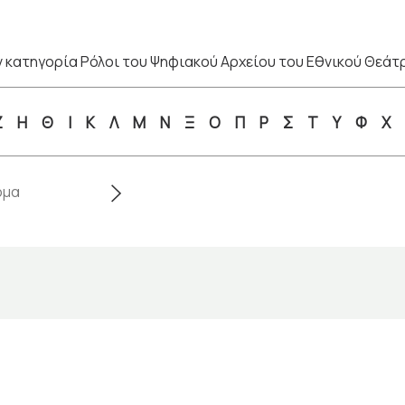
 κατηγορία Ρόλοι του Ψηφιακού Αρχείου του Εθνικού Θεάτ
Ζ
Η
Θ
Ι
Κ
Λ
Μ
Ν
Ξ
Ο
Π
Ρ
Σ
Τ
Υ
Φ
Χ