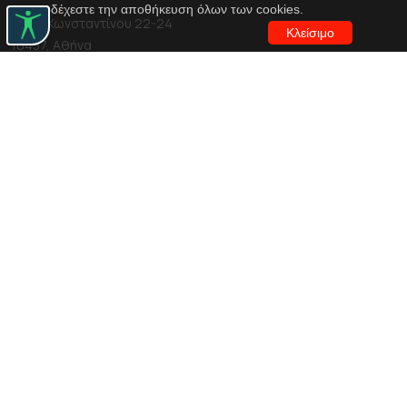
αποδέχεστε την αποθήκευση όλων των cookies.
Αγίου Κωνσταντίνου 22-24
Κλείσιμο
10437, Αθήνα
Τηλ. κέντρο 210 5288100
archive@n-t.gr
Εφαρμογές
Εικονική περιήγηση κοστουμιών
Εικονική ξενάγηση
Travel Through Theatre
Χρηματοδότηση