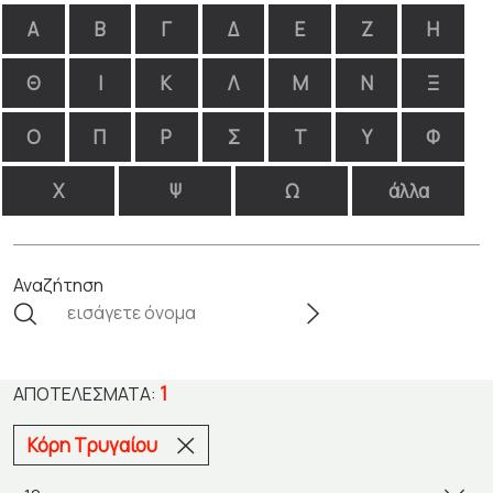
Α
Β
Γ
Δ
Ε
Ζ
Η
Θ
Ι
Κ
Λ
Μ
Ν
Ξ
Ο
Π
Ρ
Σ
Τ
Υ
Φ
Χ
Ψ
Ω
άλλα
Αναζήτηση
1
ΑΠΟΤΕΛΈΣΜΑΤΑ:
Κόρη Τρυγαίου