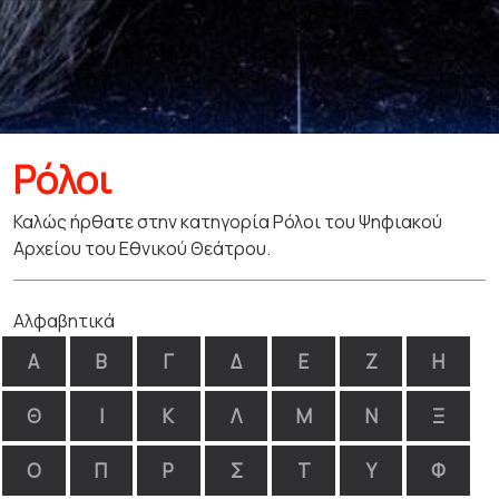
Ρόλοι
Καλώς ήρθατε στην κατηγορία Ρόλοι του Ψηφιακού
Αρχείου του Εθνικού Θεάτρου.
Αλφαβητικά
Α
Β
Γ
Δ
Ε
Ζ
Η
Θ
Ι
Κ
Λ
Μ
Ν
Ξ
Ο
Π
Ρ
Σ
Τ
Υ
Φ