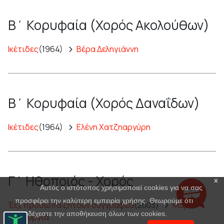
Β΄ Κορυφαία (Χορός Ακολούθων)
Ικέτιδες
(1964)
Βέρα Δεληγιάννη
Β΄ Κορυφαία (Χορός Δαναΐδων)
Ικέτιδες
(1964)
Ελένη Χατζηαργύρη
Γ΄ Ηθοποιός - Χορός
x
Αυτός ο ιστότοπος χρησιμοποιεί cookies για να σας
προσφέρει την καλύτερη εμπειρία χρήσης. Θεωρούμε ότι
Έξι πρόσωπα ζητούν συγγραφέα
(2003)
Μαρία
αποδέχεστε την αποθήκευση όλων των cookies.
Πανουργιά