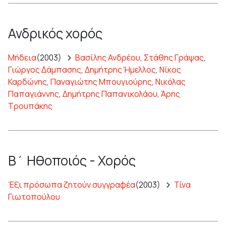
Ανδρικός χορός
Μήδεια
(2003)
Βασίλης Ανδρέου
,
Στάθης Γράψας
,
Γιώργος Δάμπασης
,
Δημήτρης Ήμελλος
,
Νίκος
Καρδώνης
,
Παναγιώτης Μπουγιούρης
,
Νικόλας
Παπαγιάννης
,
Δημήτρης Παπανικολάου
,
Άρης
Τρουπάκης
Β΄ Ηθοποιός - Χορός
Έξι πρόσωπα ζητούν συγγραφέα
(2003)
Τίνα
Γιωτοπούλου