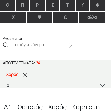
Ο
Π
Ρ
Σ
Τ
Υ
Φ
Χ
Ψ
Ω
άλλα
Αναζήτηση
74
ΑΠΟΤΕΛΈΣΜΑΤΑ:
Χορός
Α΄ Ηθοποιός - Χορός - Κόρη στη