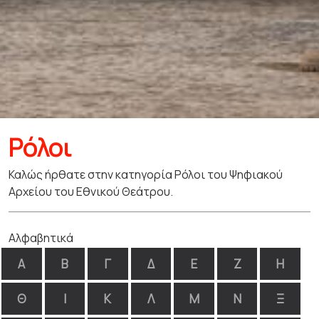
Ρόλοι
Καλώς ήρθατε στην κατηγορία Ρόλοι του Ψηφιακού
Αρχείου του Εθνικού Θεάτρου.
Αλφαβητικά
Α
Β
Γ
Δ
Ε
Ζ
Η
Θ
Ι
Κ
Λ
Μ
Ν
Ξ