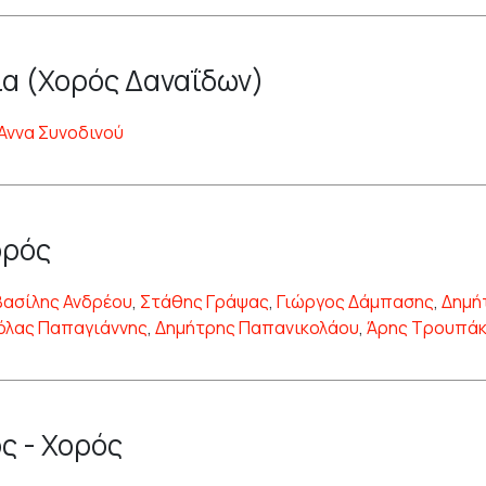
α (Χορός Δαναΐδων)
Άννα Συνοδινού
ορός
Βασίλης Ανδρέου
,
Στάθης Γράψας
,
Γιώργος Δάμπασης
,
Δημή
όλας Παπαγιάννης
,
Δημήτρης Παπανικολάου
,
Άρης Τρουπά
ς - Χορός