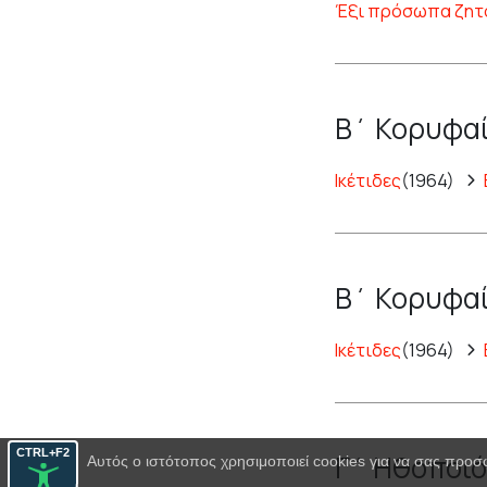
Έξι πρόσωπα ζητ
Β΄ Κορυφαί
Ικέτιδες
(1964)
Β΄ Κορυφαί
Ικέτιδες
(1964)
CTRL+F2
Γ΄ Ηθοποιό
Αυτός ο ιστότοπος χρησιμοποιεί cookies για να σας προσ