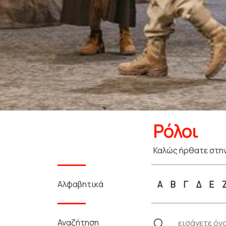
Ρόλοι
Καλώς ήρθατε στην
Αλφαβητικά
Α
Β
Γ
Δ
Ε
Αναζήτηση