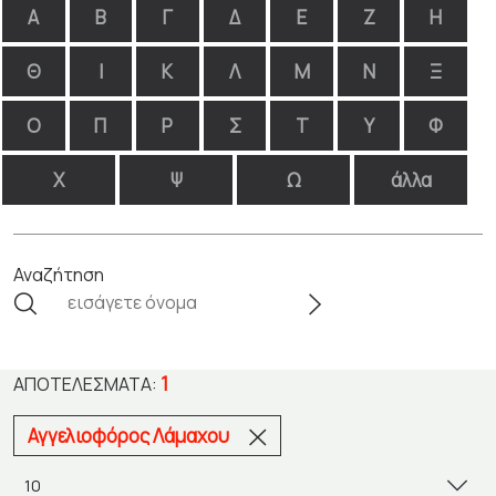
Α
Β
Γ
Δ
Ε
Ζ
Η
Θ
Ι
Κ
Λ
Μ
Ν
Ξ
Ο
Π
Ρ
Σ
Τ
Υ
Φ
Χ
Ψ
Ω
άλλα
Αναζήτηση
1
ΑΠΟΤΕΛΈΣΜΑΤΑ:
Αγγελιοφόρος Λάμαχου