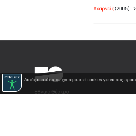
Αχαρνείς
(2005)
CTRL+F2
Αυτός ο ιστότοπος χρησιμοποιεί cookies για να σας προσ
Εθνικό Θέατρο
Αγίου Κωνσταντίνου 22-24
10437, Αθήνα
Τηλ. κέντρο 210 5288100
archive@n-t.gr