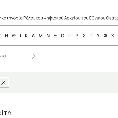
 κατηγορία Ρόλοι του Ψηφιακού Αρχείου του Εθνικού Θεάτ
Ζ
Η
Θ
Ι
Κ
Λ
Μ
Ν
Ξ
Ο
Π
Ρ
Σ
Τ
Υ
Φ
Χ
ρίτη