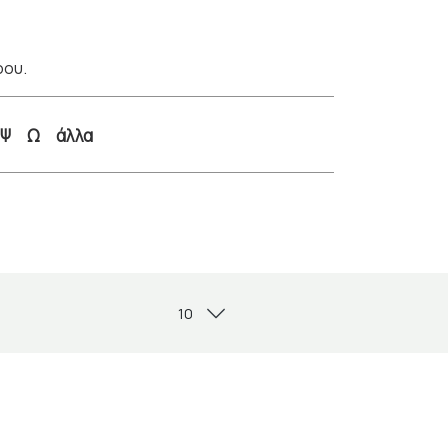
ρου.
Ψ
Ω
άλλα