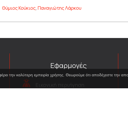
Θύμιος Κούκιος
,
Παναγιώτης Λάρκου
Εφαρμογές
φέρει την καλύτερη εμπειρία χρήσης. Θεωρούμε ότι αποδέχεστε την α
Εικονική περιήγηση
κοστουμιών
Εικονική ξενάγηση
Travel Through Theatre