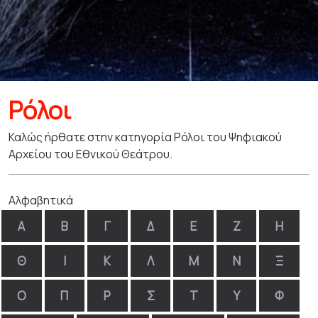
Ρόλοι
Καλώς ήρθατε στην κατηγορία Ρόλοι του Ψηφιακού
Αρχείου του Εθνικού Θεάτρου.
Αλφαβητικά
Α
Β
Γ
Δ
Ε
Ζ
Η
Θ
Ι
Κ
Λ
Μ
Ν
Ξ
Ο
Π
Ρ
Σ
Τ
Υ
Φ