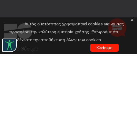
x
Αυτός ο ιστότοπος χρησιμοποιεί cookies για να σας
προσφέρει την καλύτερη εμπειρία χρήσης. Θεωρούμε ότι
αποδέχεστε την αποθήκευση όλων των cookies.
Εθνικό Θέατρο
Κλείσιμο
Αγίου Κωνσταντίνου 22-24
10437, Αθήνα
Τηλ. κέντρο 210 5288100
archive@n-t.gr
Εφαρμογές
Εικονική περιήγηση κοστουμιών