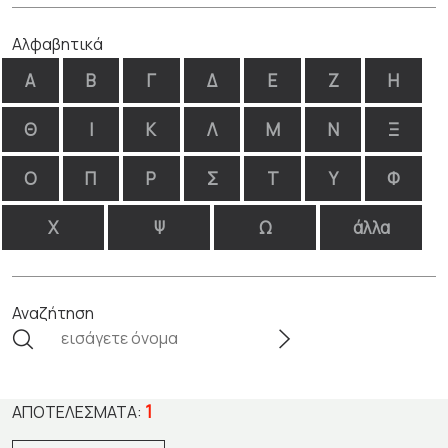
Αλφαβητικά
Α
Β
Γ
Δ
Ε
Ζ
Η
Θ
Ι
Κ
Λ
Μ
Ν
Ξ
Ο
Π
Ρ
Σ
Τ
Υ
Φ
Χ
Ψ
Ω
άλλα
Αναζήτηση
1
ΑΠΟΤΕΛΈΣΜΑΤΑ: