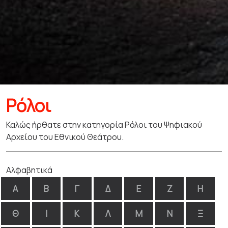
Ρόλοι
Καλώς ήρθατε στην κατηγορία Ρόλοι του Ψηφιακού
Αρχείου του Εθνικού Θεάτρου.
Αλφαβητικά
Α
Β
Γ
Δ
Ε
Ζ
Η
Θ
Ι
Κ
Λ
Μ
Ν
Ξ