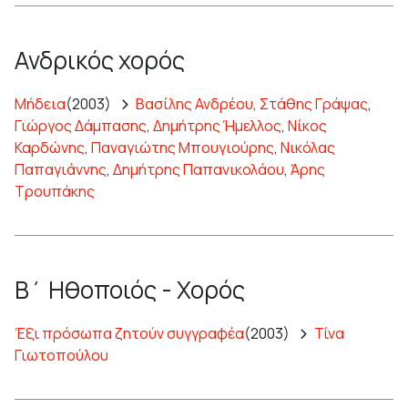
Ανδρικός χορός
Μήδεια
(2003)
Βασίλης Ανδρέου
,
Στάθης Γράψας
,
Γιώργος Δάμπασης
,
Δημήτρης Ήμελλος
,
Νίκος
Καρδώνης
,
Παναγιώτης Μπουγιούρης
,
Νικόλας
Παπαγιάννης
,
Δημήτρης Παπανικολάου
,
Άρης
Τρουπάκης
Β΄ Ηθοποιός - Χορός
Έξι πρόσωπα ζητούν συγγραφέα
(2003)
Τίνα
Γιωτοπούλου