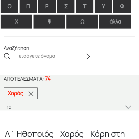
Ο
Π
Ρ
Σ
Τ
Υ
Φ
Χ
Ψ
Ω
άλλα
Αναζήτηση
74
ΑΠΟΤΕΛΈΣΜΑΤΑ:
Χορός
Α΄ Ηθοποιός - Χορός - Κόρη στη