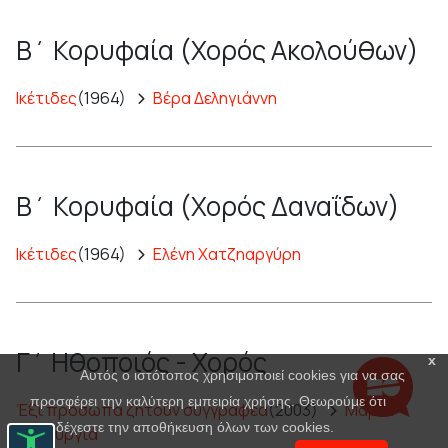
Β΄ Κορυφαία (Χορός Ακολούθων)
Ικέτιδες
(1964)
Βέρα Δεληγιάννη
Β΄ Κορυφαία (Χορός Δαναΐδων)
Ικέτιδες
(1964)
Ελένη Χατζηαργύρη
Γ΄ Ηθοποιός - Χορός
x
Αυτός ο ιστότοπος χρησιμοποιεί cookies για να σας
προσφέρει την καλύτερη εμπειρία χρήσης. Θεωρούμε ότι
Έξι πρόσωπα ζητούν συγγραφέα
(2003)
Μαρία
αποδέχεστε την αποθήκευση όλων των cookies.
Πανουργιά