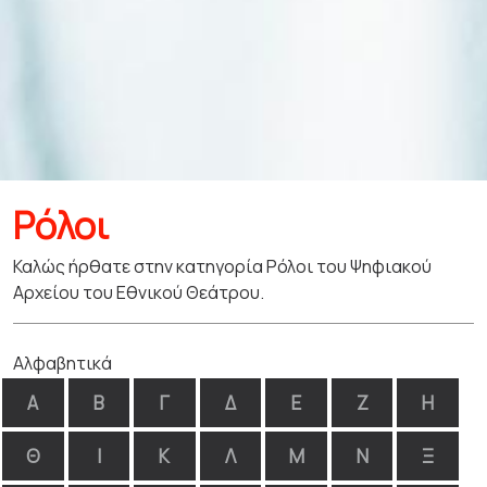
Ρόλοι
Καλώς ήρθατε στην κατηγορία Ρόλοι του Ψηφιακού
Αρχείου του Εθνικού Θεάτρου.
Αλφαβητικά
Α
Β
Γ
Δ
Ε
Ζ
Η
Θ
Ι
Κ
Λ
Μ
Ν
Ξ