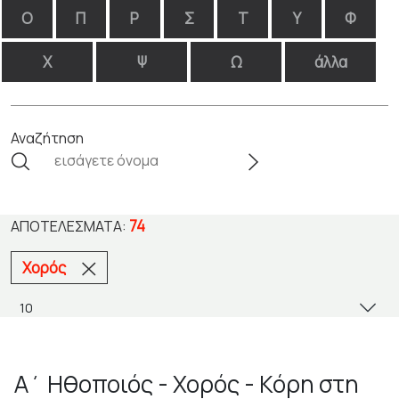
Ο
Π
Ρ
Σ
Τ
Υ
Φ
Χ
Ψ
Ω
άλλα
Αναζήτηση
74
ΑΠΟΤΕΛΈΣΜΑΤΑ:
Χορός
Α΄ Ηθοποιός - Χορός - Κόρη στη