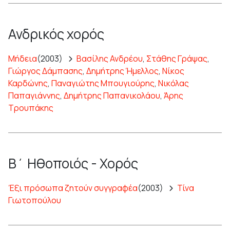
Ανδρικός χορός
Μήδεια
(2003)
Βασίλης Ανδρέου
,
Στάθης Γράψας
,
Γιώργος Δάμπασης
,
Δημήτρης Ήμελλος
,
Νίκος
Καρδώνης
,
Παναγιώτης Μπουγιούρης
,
Νικόλας
Παπαγιάννης
,
Δημήτρης Παπανικολάου
,
Άρης
Τρουπάκης
Β΄ Ηθοποιός - Χορός
Έξι πρόσωπα ζητούν συγγραφέα
(2003)
Τίνα
Γιωτοπούλου