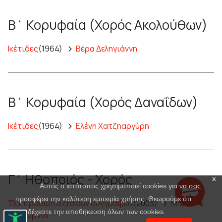
Β΄ Κορυφαία (Χορός Ακολούθων)
Ικέτιδες
(1964)
Βέρα Δεληγιάννη
Β΄ Κορυφαία (Χορός Δαναΐδων)
Ικέτιδες
(1964)
Ελένη Χατζηαργύρη
Γ΄ Ηθοποιός - Χορός
x
Αυτός ο ιστότοπος χρησιμοποιεί cookies για να σας
προσφέρει την καλύτερη εμπειρία χρήσης. Θεωρούμε ότι
Έξι πρόσωπα ζητούν συγγραφέα
(2003)
Μαρία
αποδέχεστε την αποθήκευση όλων των cookies.
Πανουργιά