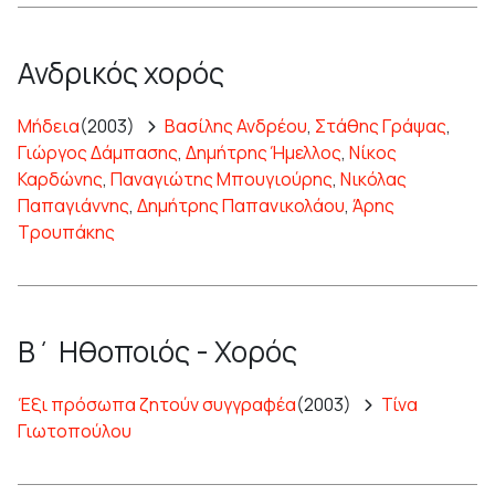
Ανδρικός χορός
Μήδεια
(2003)
Βασίλης Ανδρέου
,
Στάθης Γράψας
,
Γιώργος Δάμπασης
,
Δημήτρης Ήμελλος
,
Νίκος
Καρδώνης
,
Παναγιώτης Μπουγιούρης
,
Νικόλας
Παπαγιάννης
,
Δημήτρης Παπανικολάου
,
Άρης
Τρουπάκης
Β΄ Ηθοποιός - Χορός
Έξι πρόσωπα ζητούν συγγραφέα
(2003)
Τίνα
Γιωτοπούλου