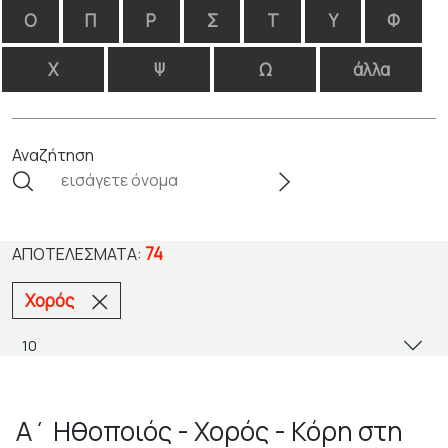
Ο
Π
Ρ
Σ
Τ
Υ
Φ
Χ
Ψ
Ω
άλλα
Αναζήτηση
74
ΑΠΟΤΕΛΈΣΜΑΤΑ:
Χορός
Α΄ Ηθοποιός - Χορός - Κόρη στη