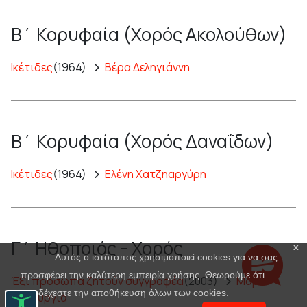
Β΄ Κορυφαία (Χορός Ακολούθων)
Ικέτιδες
(1964)
Βέρα Δεληγιάννη
Β΄ Κορυφαία (Χορός Δαναΐδων)
Ικέτιδες
(1964)
Ελένη Χατζηαργύρη
Γ΄ Ηθοποιός - Χορός
x
Αυτός ο ιστότοπος χρησιμοποιεί cookies για να σας
προσφέρει την καλύτερη εμπειρία χρήσης. Θεωρούμε ότι
Έξι πρόσωπα ζητούν συγγραφέα
(2003)
Μαρία
αποδέχεστε την αποθήκευση όλων των cookies.
Πανουργιά