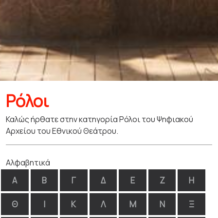
Ρόλοι
Καλώς ήρθατε στην κατηγορία Ρόλοι του Ψηφιακού
Αρχείου του Εθνικού Θεάτρου.
Αλφαβητικά
Α
Β
Γ
Δ
Ε
Ζ
Η
Θ
Ι
Κ
Λ
Μ
Ν
Ξ