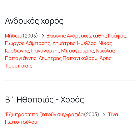
Ανδρικός χορός
Μήδεια
(2003)
Βασίλης Ανδρέου
,
Στάθης Γράψας
,
Γιώργος Δάμπασης
,
Δημήτρης Ήμελλος
,
Νίκος
Καρδώνης
,
Παναγιώτης Μπουγιούρης
,
Νικόλας
Παπαγιάννης
,
Δημήτρης Παπανικολάου
,
Άρης
Τρουπάκης
Β΄ Ηθοποιός - Χορός
Έξι πρόσωπα ζητούν συγγραφέα
(2003)
Τίνα
Γιωτοπούλου