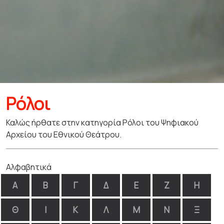
Ρόλοι
Καλώς ήρθατε στην κατηγορία Ρόλοι του Ψηφιακού
Αρχείου του Εθνικού Θεάτρου.
Αλφαβητικά
Α
Β
Γ
Δ
Ε
Ζ
Η
Θ
Ι
Κ
Λ
Μ
Ν
Ξ