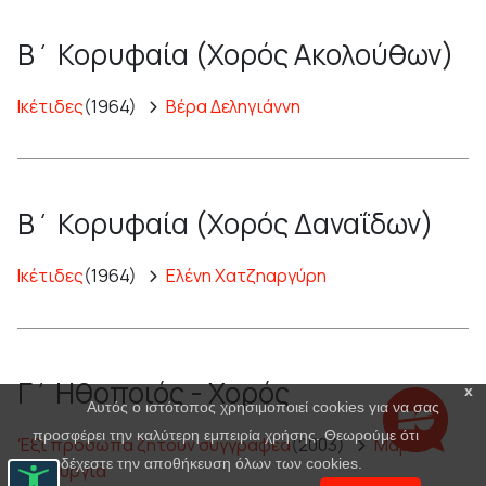
Β΄ Κορυφαία (Χορός Ακολούθων)
Ικέτιδες
(1964)
Βέρα Δεληγιάννη
Β΄ Κορυφαία (Χορός Δαναΐδων)
Ικέτιδες
(1964)
Ελένη Χατζηαργύρη
Γ΄ Ηθοποιός - Χορός
x
Αυτός ο ιστότοπος χρησιμοποιεί cookies για να σας
προσφέρει την καλύτερη εμπειρία χρήσης. Θεωρούμε ότι
Έξι πρόσωπα ζητούν συγγραφέα
(2003)
Μαρία
αποδέχεστε την αποθήκευση όλων των cookies.
Πανουργιά