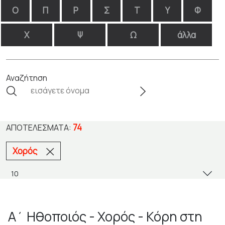
Ο
Π
Ρ
Σ
Τ
Υ
Φ
Χ
Ψ
Ω
άλλα
Αναζήτηση
74
ΑΠΟΤΕΛΈΣΜΑΤΑ:
Χορός
Α΄ Ηθοποιός - Χορός - Κόρη στη