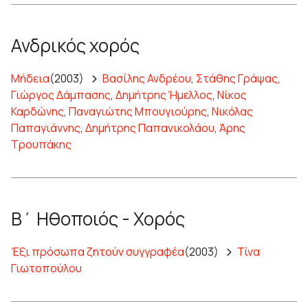
Ανδρικός χορός
Μήδεια
(2003)
Βασίλης Ανδρέου
,
Στάθης Γράψας
,
Γιώργος Δάμπασης
,
Δημήτρης Ήμελλος
,
Νίκος
Καρδώνης
,
Παναγιώτης Μπουγιούρης
,
Νικόλας
Παπαγιάννης
,
Δημήτρης Παπανικολάου
,
Άρης
Τρουπάκης
Β΄ Ηθοποιός - Χορός
Έξι πρόσωπα ζητούν συγγραφέα
(2003)
Τίνα
Γιωτοπούλου