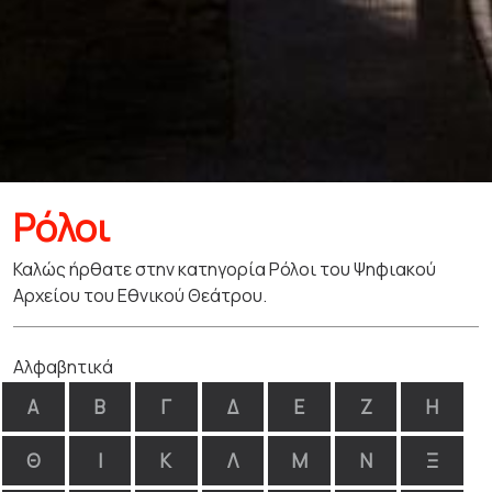
Ρόλοι
Καλώς ήρθατε στην κατηγορία Ρόλοι του Ψηφιακού
Αρχείου του Εθνικού Θεάτρου.
Αλφαβητικά
Α
Β
Γ
Δ
Ε
Ζ
Η
Θ
Ι
Κ
Λ
Μ
Ν
Ξ