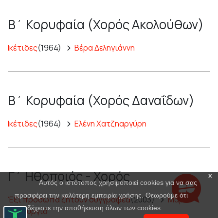
Β΄ Κορυφαία (Χορός Ακολούθων)
Ικέτιδες
(1964)
Βέρα Δεληγιάννη
Β΄ Κορυφαία (Χορός Δαναΐδων)
Ικέτιδες
(1964)
Ελένη Χατζηαργύρη
Γ΄ Ηθοποιός - Χορός
x
Αυτός ο ιστότοπος χρησιμοποιεί cookies για να σας
προσφέρει την καλύτερη εμπειρία χρήσης. Θεωρούμε ότι
Έξι πρόσωπα ζητούν συγγραφέα
(2003)
Μαρία
αποδέχεστε την αποθήκευση όλων των cookies.
Πανουργιά