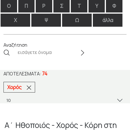
Ο
Π
Ρ
Σ
Τ
Υ
Φ
Χ
Ψ
Ω
άλλα
Αναζήτηση
74
ΑΠΟΤΕΛΈΣΜΑΤΑ:
Χορός
Α΄ Ηθοποιός - Χορός - Κόρη στη