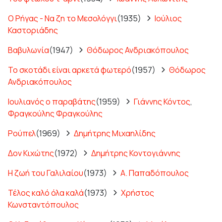
Ο Ρήγας - Να ζη το Μεσολόγγι
(1935)
Ιούλιος
Καστοριάδης
Βαβυλωνία
(1947)
Θόδωρος Ανδριακόπουλος
Το σκοτάδι είναι αρκετά φωτερό
(1957)
Θόδωρος
Ανδριακόπουλος
Ιουλιανός ο παραβάτης
(1959)
Γιάννης Κόντος
,
Φραγκούλης Φραγκούλης
Ρούπελ
(1969)
Δημήτρης Μιχαηλίδης
Δον Κιχώτης
(1972)
Δημήτρης Κοντογιάννης
Η ζωή του Γαλιλαίου
(1973)
Α. Παπαδόπουλος
Τέλος καλό όλα καλά
(1973)
Χρήστος
Κωνσταντόπουλος