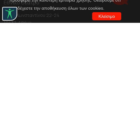
προσφέρει την καλύτερη εμπειρία χρήσης. Θεωρούμε ότι
Εθνικό Θέατρο
αποδέχεστε την αποθήκευση όλων των cookies.
Αγίου Κωνσταντίνου 22-24
Κλείσιμο
10437, Αθήνα
Τηλ. κέντρο 210 5288100
archive@n-t.gr
Εφαρμογές
Εικονική περιήγηση κοστουμιών
Εικονική ξενάγηση
Travel Through Theatre
Χρηματοδότηση