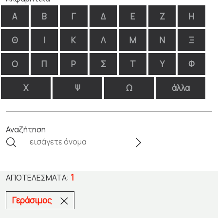
Α
Β
Γ
Δ
Ε
Ζ
Η
Θ
Ι
Κ
Λ
Μ
Ν
Ξ
Ο
Π
Ρ
Σ
Τ
Υ
Φ
Χ
Ψ
Ω
άλλα
Αναζήτηση
1
ΑΠΟΤΕΛΈΣΜΑΤΑ:
Γεράσιμος