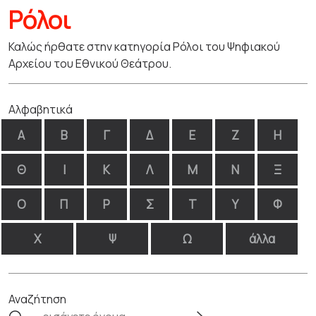
Ρόλοι
Καλώς ήρθατε στην κατηγορία Ρόλοι του Ψηφιακού
Αρχείου του Εθνικού Θεάτρου.
Αλφαβητικά
Α
Β
Γ
Δ
Ε
Ζ
Η
Θ
Ι
Κ
Λ
Μ
Ν
Ξ
Ο
Π
Ρ
Σ
Τ
Υ
Φ
Χ
Ψ
Ω
άλλα
Αναζήτηση