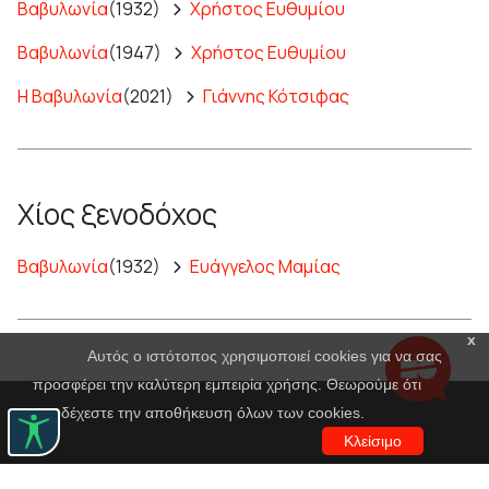
Βαβυλωνία
(1932)
Χρήστος Ευθυμίου
Βαβυλωνία
(1947)
Χρήστος Ευθυμίου
Η Βαβυλωνία
(2021)
Γιάννης Κότσιφας
Χίος ξενοδόχος
Βαβυλωνία
(1932)
Ευάγγελος Μαμίας
x
Αυτός ο ιστότοπος χρησιμοποιεί cookies για να σας
προσφέρει την καλύτερη εμπειρία χρήσης. Θεωρούμε ότι
αποδέχεστε την αποθήκευση όλων των cookies.
Κλείσιμο