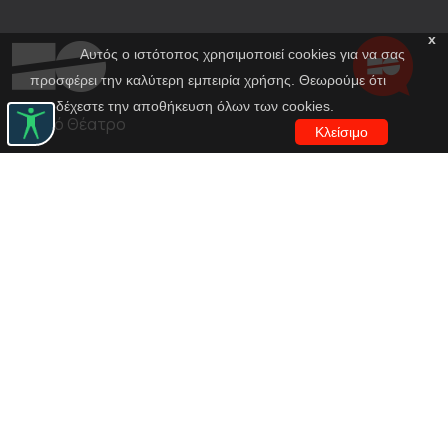
x
Αυτός ο ιστότοπος χρησιμοποιεί cookies για να σας
προσφέρει την καλύτερη εμπειρία χρήσης. Θεωρούμε ότι
αποδέχεστε την αποθήκευση όλων των cookies.
Εθνικό Θέατρο
Κλείσιμο
Αγίου Κωνσταντίνου 22-24
10437, Αθήνα
Τηλ. κέντρο 210 5288100
archive@n-t.gr
Εφαρμογές
Εικονική περιήγηση κοστουμιών
Εικονική ξενάγηση