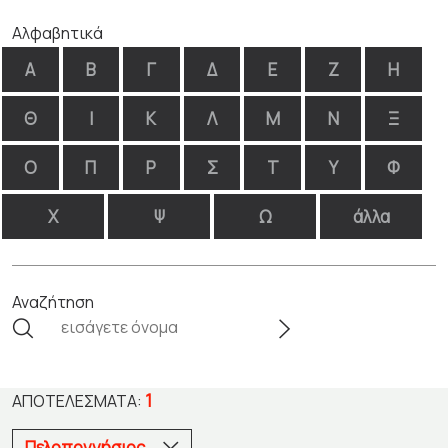
Αλφαβητικά
Α
Β
Γ
Δ
Ε
Ζ
Η
Θ
Ι
Κ
Λ
Μ
Ν
Ξ
Ο
Π
Ρ
Σ
Τ
Υ
Φ
Χ
Ψ
Ω
άλλα
Αναζήτηση
1
ΑΠΟΤΕΛΈΣΜΑΤΑ:
Πελοποννήσιος