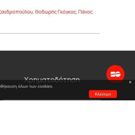
εξανδροπούλου
,
Θοδωρής Γκόγκος
,
Πάνος
Χρηματοδότηση
x
ποθήκευση όλων των cookies.
Κλείσιμο