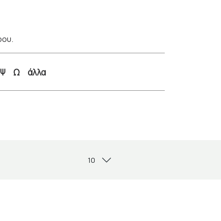
ρου.
Ψ
Ω
άλλα