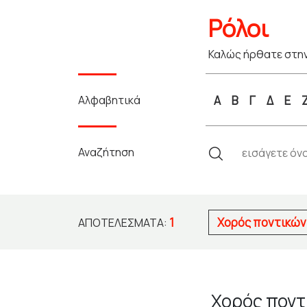
Ρόλοι
Καλώς ήρθατε στην
Αλφαβητικά
Α
Β
Γ
Δ
Ε
Αναζήτηση
1
Χορός ποντικών
ΑΠΟΤΕΛΈΣΜΑΤΑ:
Χορός ποντ