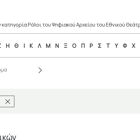
 κατηγορία Ρόλοι του Ψηφιακού Αρχείου του Εθνικού Θεάτ
Ζ
Η
Θ
Ι
Κ
Λ
Μ
Ν
Ξ
Ο
Π
Ρ
Σ
Τ
Υ
Φ
Χ
ικών