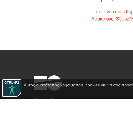
Το χρονικό του Κ
Λουκάτος
,
Θέμις 
CTRL+F2
Αυτός ο ιστότοπος χρησιμοποιεί cookies για να σας προσ
Εθνικό Θέατρο
Αγίου Κωνσταντίνου 22-24
10437, Αθήνα
Τηλ. κέντρο 210 5288100