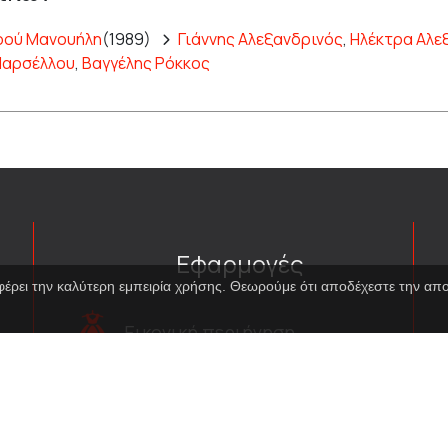
υρού Μανουήλη
(1989)
Γιάννης Αλεξανδρινός
,
Ηλέκτρα Αλ
Μαρσέλλου
,
Βαγγέλης Ρόκκος
Εφαρμογές
φέρει την καλύτερη εμπειρία χρήσης. Θεωρούμε ότι αποδέχεστε την α
Εικονική περιήγηση
κοστουμιών
Εικονική ξενάγηση